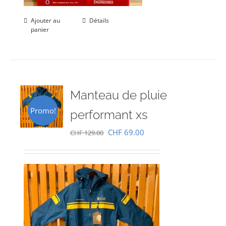
Ajouter au
Détails
panier
Manteau de pluie
Promo!
performant xs
Le
Le
CHF
69.00
CHF
129.00
prix
prix
initial
actuel
était :
est :
CHF 129.00.
CHF 69.00.