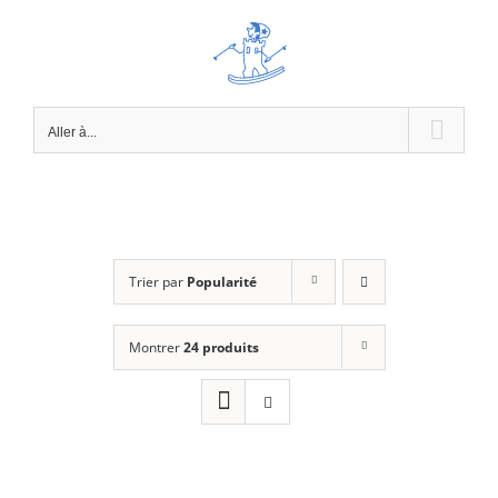
Passer
au
contenu
Aller à...
Trier par
Popularité
Montrer
24 produits