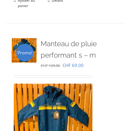
Ajouter au
Détails
panier
Manteau de pluie
Promo!
performant s – m
Le
Le
CHF
69.00
CHF
129.00
prix
prix
initial
actuel
était :
est :
CHF 129.00.
CHF 69.00.