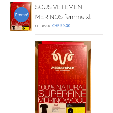
SOUS VETEMENT
Promo!
MÉRINOS femme xl
Le
Le
CHF
59.00
CHF
85.00
prix
prix
initial
actuel
était :
est :
CHF 85.00.
CHF 59.00.