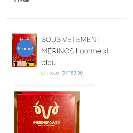
Détails
SOUS VETEMENT
Promo!
MÉRINOS homme xl
bleu
Le
Le
CHF
59.00
CHF
85.00
prix
prix
initial
actuel
était :
est :
CHF 85.00.
CHF 59.00.