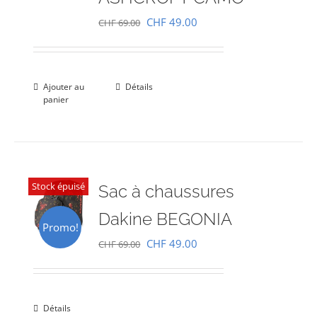
Le
Le
CHF
49.00
CHF
69.00
prix
prix
initial
actuel
était :
est :
Ajouter au
Détails
panier
CHF 69.00.
CHF 49.00.
Stock épuisé
Sac à chaussures
Dakine BEGONIA
Promo!
Le
Le
CHF
49.00
CHF
69.00
prix
prix
initial
actuel
était :
est :
Détails