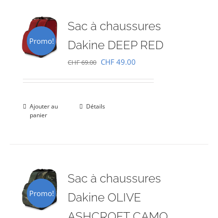
Sac à chaussures
Promo!
Dakine DEEP RED
Le
Le
CHF
49.00
CHF
69.00
prix
prix
initial
actuel
était :
est :
Ajouter au
Détails
panier
CHF 69.00.
CHF 49.00.
Sac à chaussures
Promo!
Dakine OLIVE
ASHCROFT CAMO