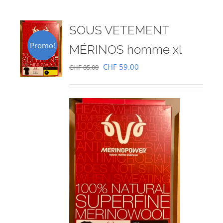
SOUS VETEMENT
Promo!
MÉRINOS homme xl
Le
Le
CHF
59.00
CHF
85.00
prix
prix
initial
actuel
était :
est :
CHF 85.00.
CHF 59.00.