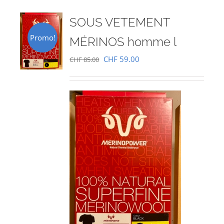
SOUS VETEMENT
Promo!
MÉRINOS homme l
Le
Le
CHF
59.00
CHF
85.00
prix
prix
initial
actuel
était :
est :
CHF 85.00.
CHF 59.00.