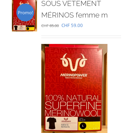
SOUS VETEMENT
Promo!
MÉRINOS femme m
Le
Le
CHF
59.00
CHF
85.00
prix
prix
initial
actuel
était :
est :
CHF 85.00.
CHF 59.00.