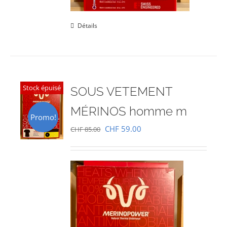
Détails
Stock épuisé
SOUS VETEMENT
MÉRINOS homme m
Promo!
Le
Le
CHF
59.00
CHF
85.00
prix
prix
initial
actuel
était :
est :
CHF 85.00.
CHF 59.00.