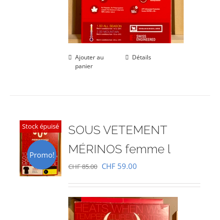
Ajouter au
Détails
panier
Stock épuisé
SOUS VETEMENT
MÉRINOS femme l
Promo!
Le
Le
CHF
59.00
CHF
85.00
prix
prix
initial
actuel
était :
est :