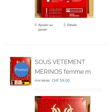
Ajouter au
Détails
panier
SOUS VETEMENT
Promo!
MÉRINOS femme m
Le
Le
CHF
59.00
CHF
85.00
prix
prix
initial
actuel
était :
est :
CHF 85.00.
CHF 59.00.