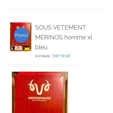
SOUS VETEMENT
Promo!
MÉRINOS homme xl
bleu
Le
Le
CHF
59.00
CHF
85.00
prix
prix
initial
actuel
était :
est :
CHF 85.00.
CHF 59.00.