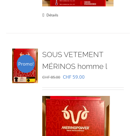
Détails
SOUS VETEMENT
Promo!
MÉRINOS homme l
Le
Le
CHF
59.00
CHF
85.00
prix
prix
initial
actuel
était :
est :
CHF 85.00.
CHF 59.00.