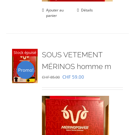
Ajouter au
Détails
panier
Stock épuisé
SOUS VETEMENT
MÉRINOS homme m
Promo!
Le
Le
CHF
59.00
CHF
85.00
prix
prix
initial
actuel
était :
est :
CHF 85.00.
CHF 59.00.