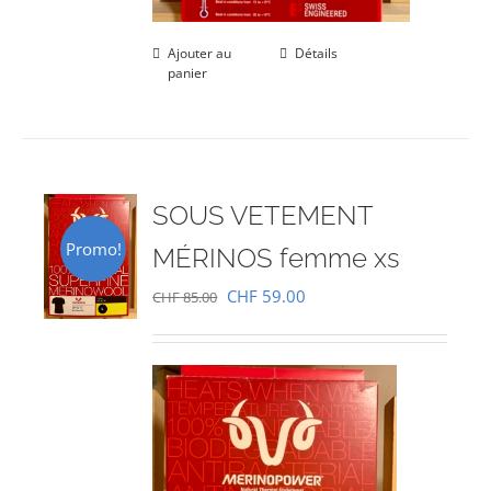
Ajouter au
Détails
panier
SOUS VETEMENT
Promo!
MÉRINOS femme xs
Le
Le
CHF
59.00
CHF
85.00
prix
prix
initial
actuel
était :
est :
CHF 85.00.
CHF 59.00.