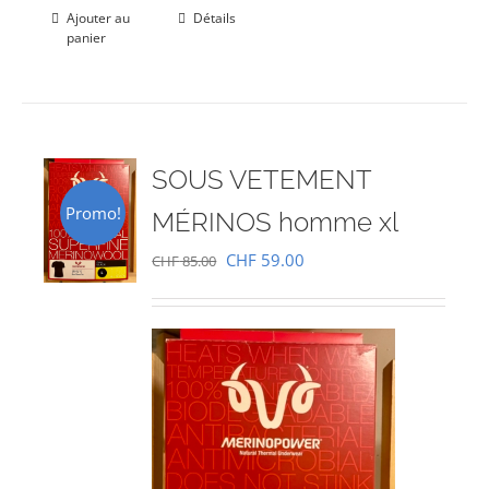
Ajouter au
Détails
panier
SOUS VETEMENT
Promo!
MÉRINOS homme xl
Le
Le
CHF
59.00
CHF
85.00
prix
prix
initial
actuel
était :
est :
CHF 85.00.
CHF 59.00.