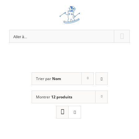
Passer
au
contenu
Aller à...
Trier par
Nom
Montrer
12 produits