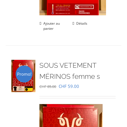
Ajouter au
Détails
panier
SOUS VETEMENT
Promo!
MÉRINOS femme s
Le
Le
CHF
59.00
CHF
85.00
prix
prix
initial
actuel
était :
est :
CHF 85.00.
CHF 59.00.