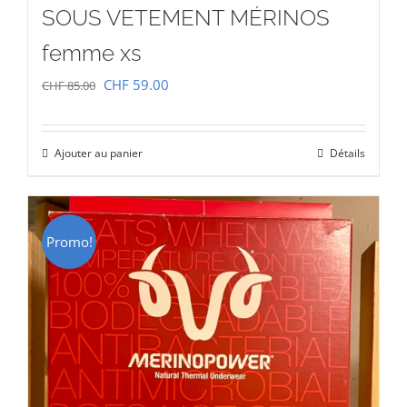
SOUS VETEMENT MÉRINOS
femme xs
Le
Le
CHF
59.00
CHF
85.00
prix
prix
initial
actuel
Ajouter au panier
Détails
était :
est :
CHF 85.00.
CHF 59.00.
Promo!