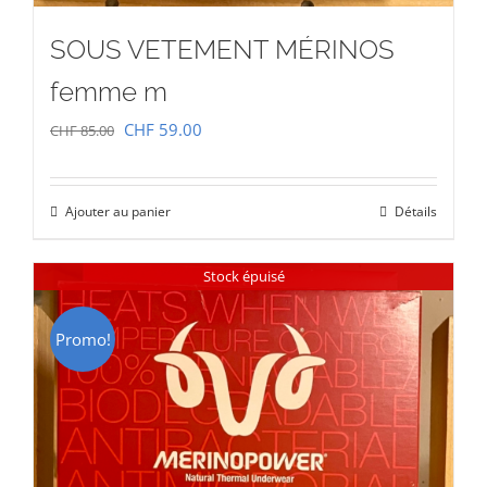
SOUS VETEMENT MÉRINOS
femme m
Le
Le
CHF
59.00
CHF
85.00
prix
prix
initial
actuel
Ajouter au panier
Détails
était :
est :
CHF 85.00.
CHF 59.00.
Stock épuisé
Promo!