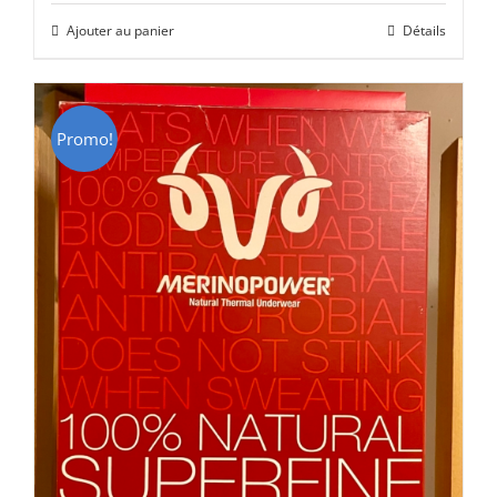
initial
actuel
Ajouter au panier
Détails
était :
est :
CHF 85.00.
CHF 59.00.
Promo!