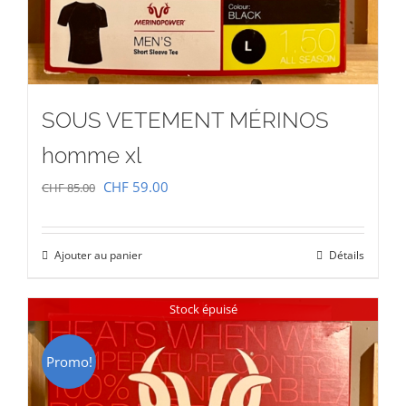
SOUS VETEMENT MÉRINOS
homme xl
Le
Le
CHF
59.00
CHF
85.00
prix
prix
initial
actuel
Ajouter au panier
Détails
était :
est :
CHF 85.00.
CHF 59.00.
Stock épuisé
Promo!