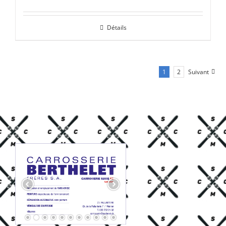
prix
prix
initial
actuel
Détails
était :
est :
CHF 85.00.
CHF 59.00.
1
2
Suivant