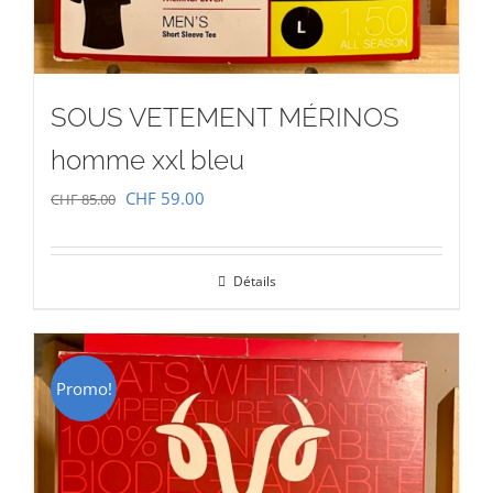
SOUS VETEMENT MÉRINOS
homme xxl bleu
Le
Le
CHF
59.00
CHF
85.00
prix
prix
initial
actuel
Détails
était :
est :
CHF 85.00.
CHF 59.00.
Promo!