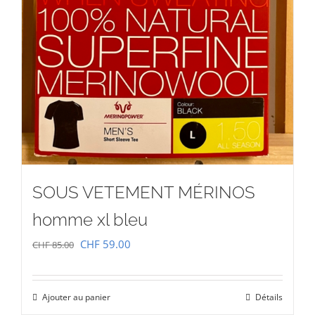
SOUS VETEMENT MÉRINOS
homme xl bleu
Le
Le
CHF
59.00
CHF
85.00
prix
prix
initial
actuel
Ajouter au panier
Détails
était :
est :