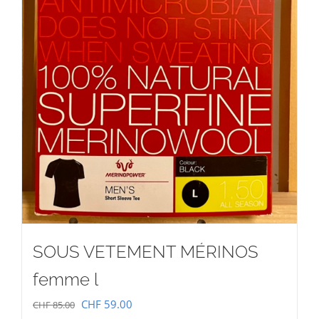
SOUS VETEMENT MÉRINOS
femme l
Le
Le
CHF
59.00
CHF
85.00