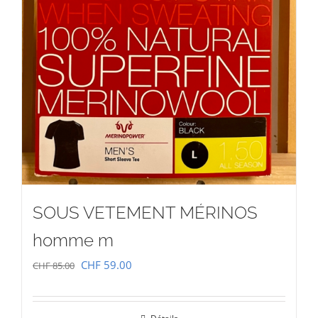
SOUS VETEMENT MÉRINOS
homme m
Le
Le
CHF
59.00
CHF
85.00
prix
prix
initial
actuel