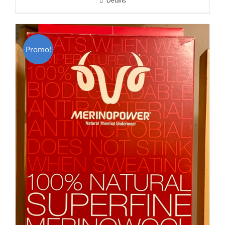
Détails
était :
est :
CHF 85.00.
CHF 59.00.
Promo!