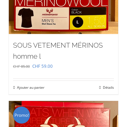
SOUS VETEMENT MÉRINOS
homme l
Le
Le
CHF
59.00
CHF
85.00
prix
prix
initial
actuel
Ajouter au panier
Détails
était :
est :
CHF 85.00.
CHF 59.00.
Promo!