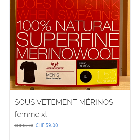
SOUS VETEMENT MÉRINOS
femme xl
Le
Le
CHF
59.00
CHF
85.00
prix
prix