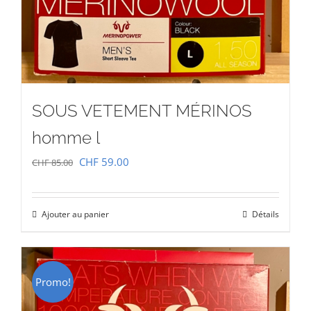
SOUS VETEMENT MÉRINOS
homme l
Le
Le
CHF
59.00
CHF
85.00
prix
prix
initial
actuel
Ajouter au panier
Détails
était :
est :
CHF 85.00.
CHF 59.00.
Promo!