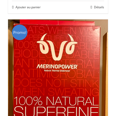
initial
actuel
Ajouter au panier
Détails
était :
est :
CHF 85.00.
CHF 59.00.
Promo!