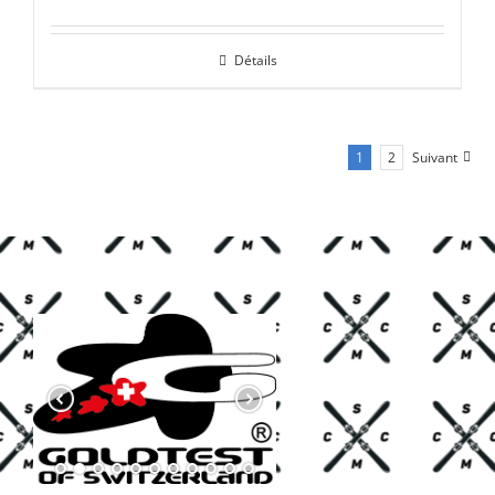
prix
prix
initial
actuel
Détails
était :
est :
CHF 85.00.
CHF 59.00.
1
2
Suivant