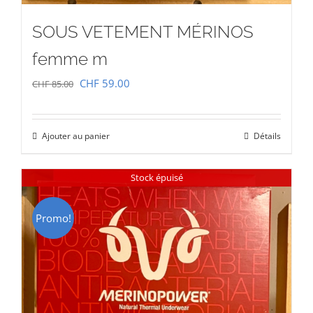
SOUS VETEMENT MÉRINOS
femme m
Le
Le
CHF
59.00
CHF
85.00
prix
prix
initial
actuel
Ajouter au panier
Détails
était :
est :
CHF 85.00.
CHF 59.00.
Stock épuisé
Promo!