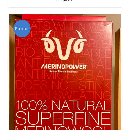
Détails
était :
est :
CHF 85.00.
CHF 59.00.
Promo!