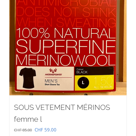
SOUS VETEMENT MÉRINOS
femme l
Le
Le
CHF
59.00
CHF
85.00