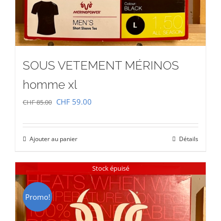
SOUS VETEMENT MÉRINOS
homme xl
Le
Le
CHF
59.00
CHF
85.00
prix
prix
initial
actuel
Ajouter au panier
Détails
était :
est :
CHF 85.00.
CHF 59.00.
Stock épuisé
Promo!