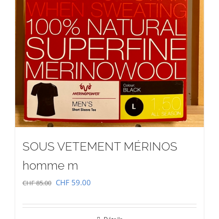
SOUS VETEMENT MÉRINOS
homme m
Le
Le
CHF
59.00
CHF
85.00
prix
prix
initial
actuel