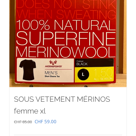
SOUS VETEMENT MÉRINOS
femme xl
Le
Le
CHF
59.00
CHF
85.00
prix
prix