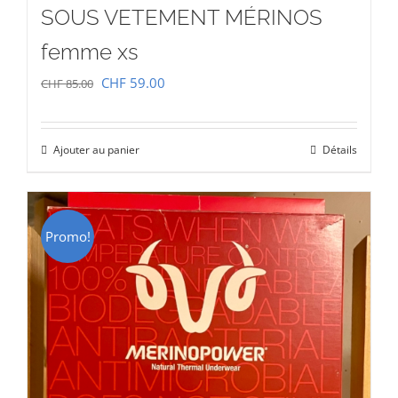
SOUS VETEMENT MÉRINOS
femme xs
Le
Le
CHF
59.00
CHF
85.00
prix
prix
initial
actuel
Ajouter au panier
Détails
était :
est :
CHF 85.00.
CHF 59.00.
Promo!