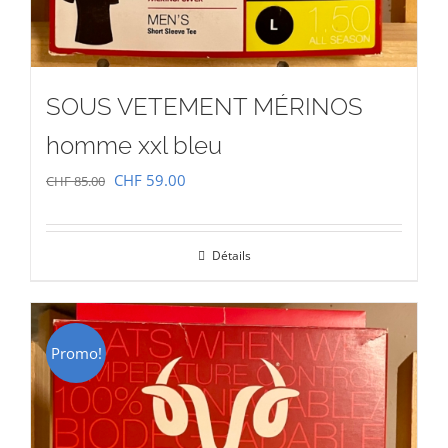
SOUS VETEMENT MÉRINOS
homme xxl bleu
Le
Le
CHF
59.00
CHF
85.00
prix
prix
initial
actuel
Détails
était :
est :
CHF 85.00.
CHF 59.00.
Promo!