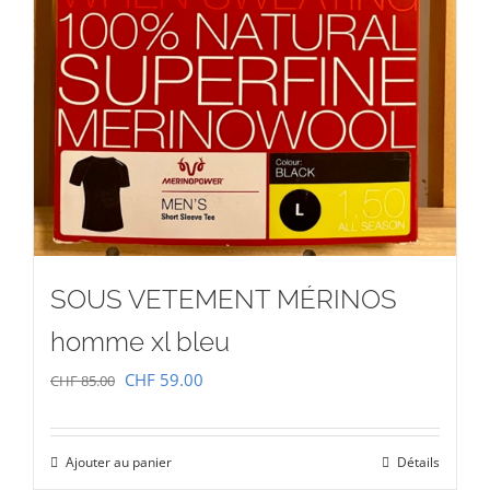
SOUS VETEMENT MÉRINOS
homme xl bleu
Le
Le
CHF
59.00
CHF
85.00
prix
prix
initial
actuel
Ajouter au panier
Détails
était :
est :