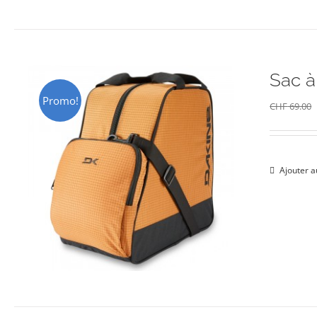
Sac 
Promo!
CHF
69.00
Ajouter a