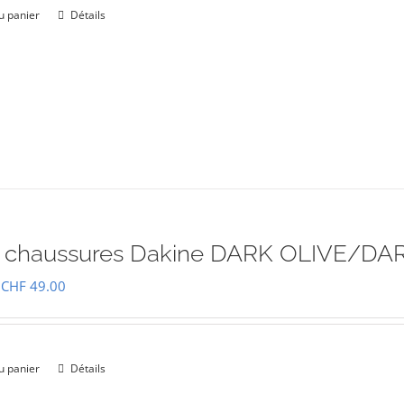
était :
est :
u panier
Détails
CHF 69.00.
CHF 49.00.
à chaussures Dakine DARK OLIVE/D
Le
Le
CHF
49.00
prix
prix
initial
actuel
était :
est :
u panier
Détails
CHF 69.00.
CHF 49.00.