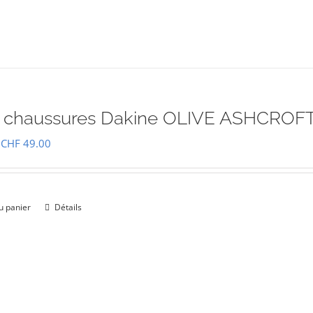
à chaussures Dakine OLIVE ASHCRO
Le
Le
CHF
49.00
prix
prix
initial
actuel
était :
est :
u panier
Détails
CHF 69.00.
CHF 49.00.