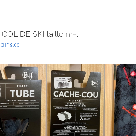
COL DE SKI taille m-l
Le
Le
CHF
9.00
prix
prix
initial
actuel
était :
est :
CHF 15.00.
CHF 9.00.