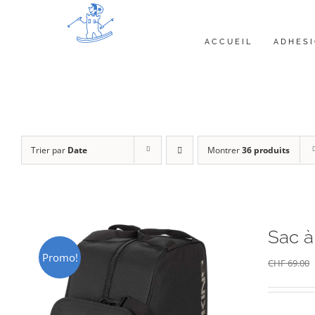
Passer
au
ACCUEIL
ADHES
contenu
Trier par
Date
Montrer
36 produits
Sac à
Promo!
CHF
69.00