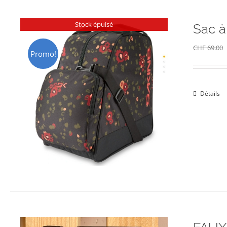
Stock épuisé
Sac 
CHF
69.00
Promo!
Détails