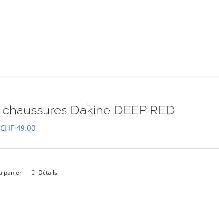
 chaussures Dakine DEEP RED
Le
Le
CHF
49.00
prix
prix
initial
actuel
était :
est :
u panier
Détails
CHF 69.00.
CHF 49.00.