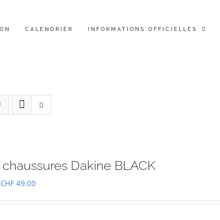
ION
CALENDRIER
INFORMATIONS OFFICIELLES
 chaussures Dakine BLACK
Le
Le
CHF
49.00
prix
prix
initial
actuel