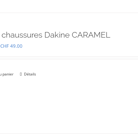
à chaussures Dakine CARAMEL
Le
Le
CHF
49.00
prix
prix
initial
actuel
était :
est :
u panier
Détails
CHF 69.00.
CHF 49.00.