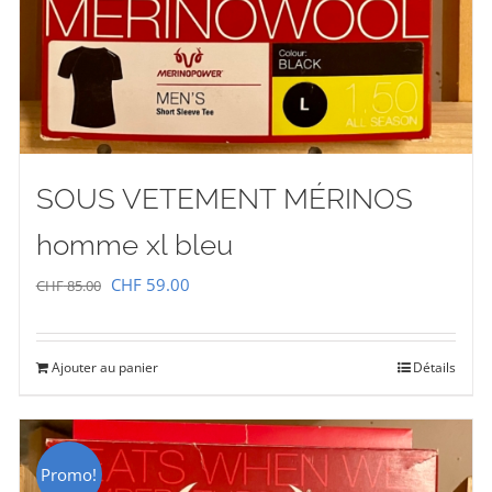
SOUS VETEMENT MÉRINOS
homme xl bleu
Le
Le
CHF
59.00
CHF
85.00
prix
prix
initial
actuel
Ajouter au panier
Détails
était :
est :
CHF 85.00.
CHF 59.00.
Promo!