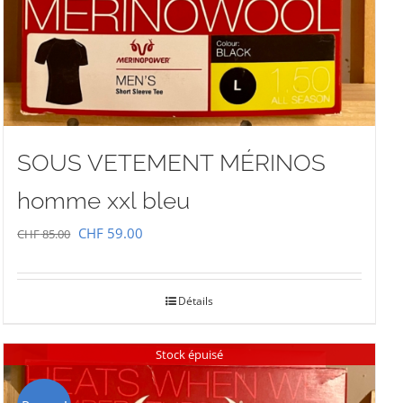
SOUS VETEMENT MÉRINOS
homme xxl bleu
Le
Le
CHF
59.00
CHF
85.00
prix
prix
initial
actuel
Détails
était :
est :
CHF 85.00.
CHF 59.00.
Stock épuisé