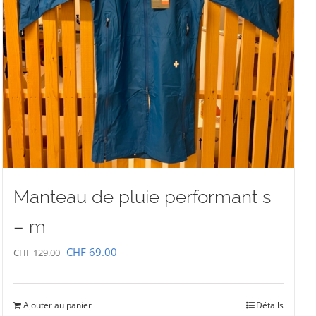
Manteau de pluie performant s
– m
Le
Le
CHF
69.00
CHF
129.00
prix
prix
initial
actuel
Ajouter au panier
Détails
était :
est :