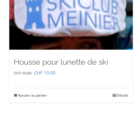
Housse pour lunette de ski
Le
Le
CHF
10.00
CHF
16.00
prix
prix
initial
actuel
Ajouter au panier
Détails
était :
est :
CHF 16.00.
CHF 10.00.