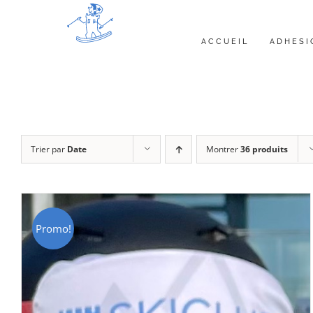
Passer
au
ACCUEIL
ADHESI
contenu
Trier par
Date
Montrer
36 produits
Promo!