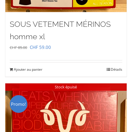
SOUS VETEMENT MÉRINOS
homme xl
Le
Le
CHF
59.00
CHF
85.00
prix
prix
initial
actuel
Ajouter au panier
Détails
était :
est :
CHF 85.00.
CHF 59.00.
Stock épuisé
Promo!