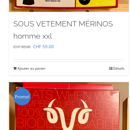
SOUS VETEMENT MÉRINOS
homme xxl
Le
Le
CHF
59.00
CHF
85.00
prix
prix
initial
actuel
Ajouter au panier
Détails
était :
est :
CHF 85.00.
CHF 59.00.
Promo!