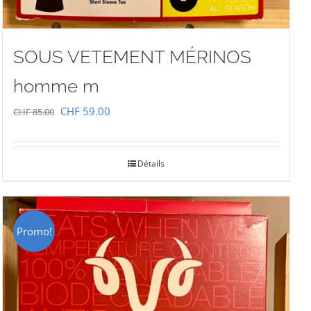
SOUS VETEMENT MÉRINOS
homme m
Le
Le
CHF
59.00
CHF
85.00
prix
prix
initial
actuel
Détails
était :
est :
CHF 85.00.
CHF 59.00.
Promo!