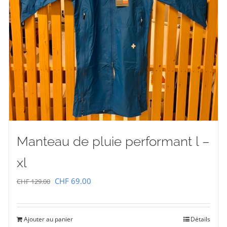
Manteau de pluie performant l –
xl
Le
Le
CHF
69.00
CHF
129.00
prix
prix
initial
actuel
Ajouter au panier
Détails
était :
est :