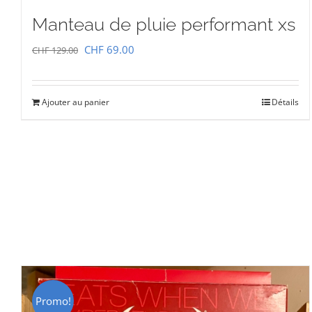
Manteau de pluie performant xs
Le
Le
CHF
69.00
CHF
129.00
prix
prix
initial
actuel
Ajouter au panier
Détails
était :
est :
CHF 129.00.
CHF 69.00.
Promo!