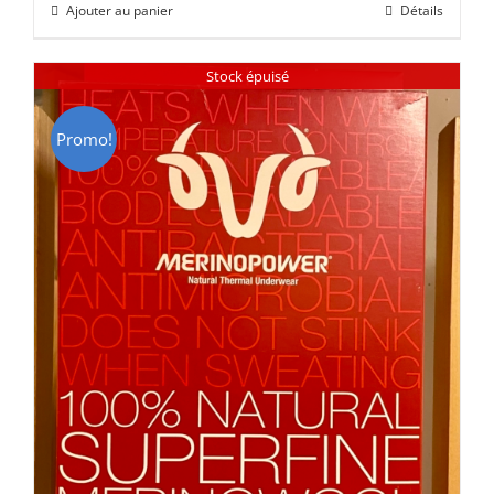
Ajouter au panier
Détails
était :
est :
CHF 85.00.
CHF 59.00.
Stock épuisé
Promo!