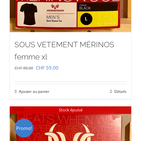
SOUS VETEMENT MÉRINOS
femme xl
Le
Le
CHF
59.00
CHF
85.00
prix
prix
initial
actuel
Ajouter au panier
Détails
était :
est :
CHF 85.00.
CHF 59.00.
Stock épuisé
Promo!