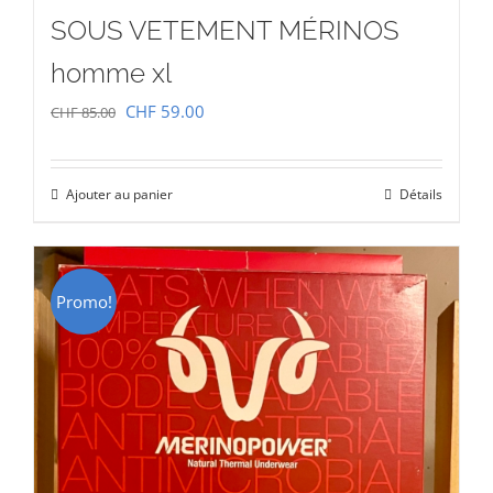
SOUS VETEMENT MÉRINOS
homme xl
Le
Le
CHF
59.00
CHF
85.00
prix
prix
initial
actuel
Ajouter au panier
Détails
était :
est :
CHF 85.00.
CHF 59.00.
Promo!