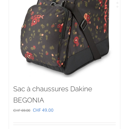
Sac à chaussures Dakine
BEGONIA
Le
Le
CHF
49.00
CHF
69.00
prix
prix
initial
actuel