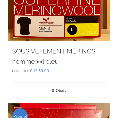
SOUS VETEMENT MÉRINOS
homme xxl bleu
Le
Le
CHF
59.00
CHF
85.00
prix
prix
initial
actuel
Détails
était :
est :
CHF 85.00.
CHF 59.00.
Promo!