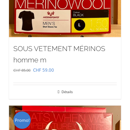
SOUS VETEMENT MÉRINOS
homme m
Le
Le
CHF
59.00
CHF
85.00
prix
prix
initial
actuel
Détails
était :
est :
CHF 85.00.
CHF 59.00.
Promo!