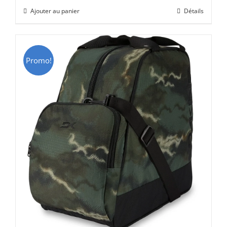
initial
actuel
Ajouter au panier
Détails
était :
est :
CHF 69.00.
CHF 49.00.
Promo!