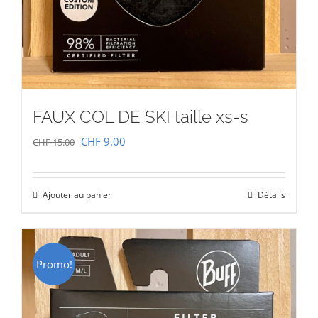
FAUX COL DE SKI taille xs-s
Le
Le
CHF
9.00
CHF
15.00
prix
prix
initial
actuel
Ajouter au panier
Détails
était :
est :
CHF 15.00.
CHF 9.00.
Promo!