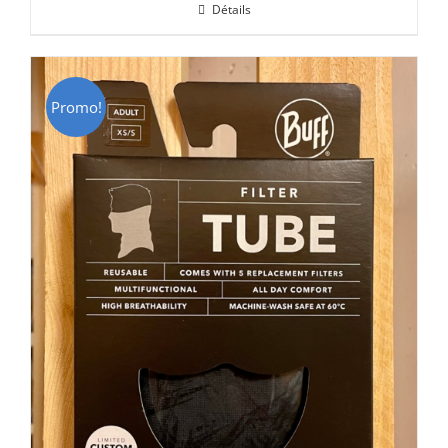
Détails
était :
est :
CHF 69.00.
CHF 49.00.
Promo!