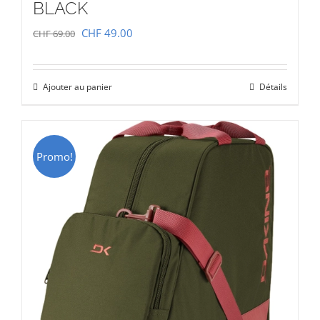
BLACK
Le
Le
CHF
49.00
CHF
69.00
prix
prix
initial
actuel
Ajouter au panier
Détails
était :
est :
CHF 69.00.
CHF 49.00.
Promo!