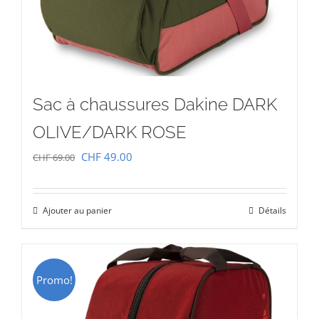
Sac à chaussures Dakine DARK
OLIVE/DARK ROSE
Le
Le
CHF
49.00
CHF
69.00
prix
prix
initial
actuel
Ajouter au panier
Détails
était :
est :
CHF 69.00.
CHF 49.00.
Promo!