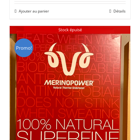
initial
actuel
Ajouter au panier
Détails
était :
est :
CHF 85.00.
CHF 59.00.
Stock épuisé
Promo!