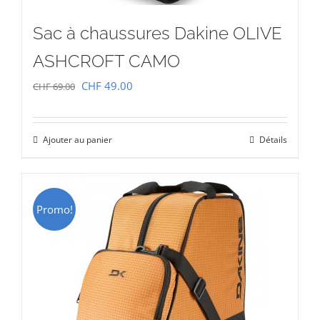
Sac à chaussures Dakine OLIVE
ASHCROFT CAMO
Le
Le
CHF
49.00
CHF
69.00
prix
prix
initial
actuel
Ajouter au panier
Détails
était :
est :
CHF 69.00.
CHF 49.00.
Promo!