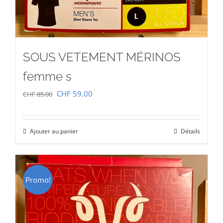
SOUS VETEMENT MÉRINOS
femme s
Le
Le
CHF
59.00
CHF
85.00
prix
prix
initial
actuel
Ajouter au panier
Détails
était :
est :
CHF 85.00.
CHF 59.00.
Promo!