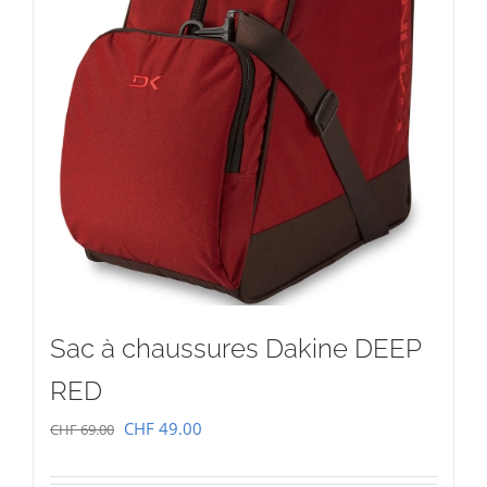
Sac à chaussures Dakine DEEP
RED
Le
Le
CHF
49.00
CHF
69.00
prix
prix