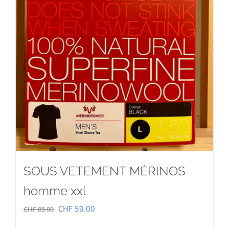
SOUS VETEMENT MÉRINOS
homme xxl
Le
Le
CHF
59.00
CHF
85.00
prix
prix