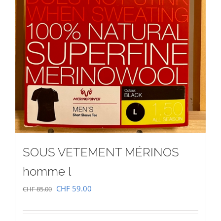
SOUS VETEMENT MÉRINOS
homme l
Le
Le
CHF
59.00
CHF
85.00
prix
prix
initial
actuel