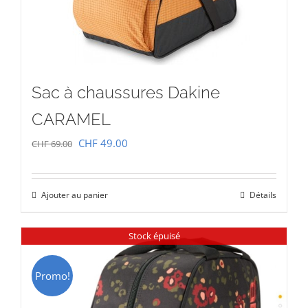
Sac à chaussures Dakine
CARAMEL
Le
Le
CHF
49.00
CHF
69.00
prix
prix
initial
actuel
Ajouter au panier
Détails
était :
est :
CHF 69.00.
CHF 49.00.
Stock épuisé
Promo!