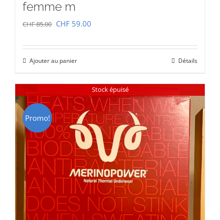
femme m
Le
Le
CHF
59.00
CHF
85.00
prix
prix
initial
actuel
Ajouter au panier
Détails
était :
est :
CHF 85.00.
CHF 59.00.
Stock épuisé
Promo!