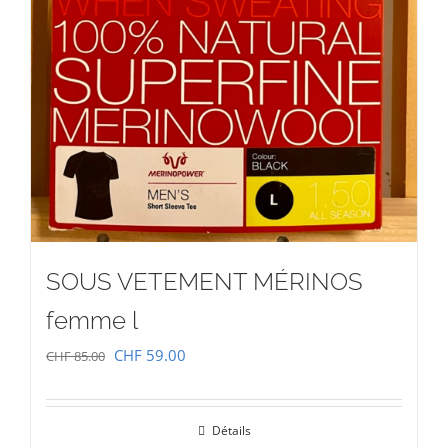
SOUS VETEMENT MÉRINOS
femme l
Le
Le
CHF
59.00
CHF
85.00
prix
prix
initial
actuel
Détails
était :
est :