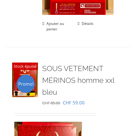
Ajouter au
Détails
panier
Stock épuisé
SOUS VETEMENT
MÉRINOS homme xxl
Promo!
bleu
Le
Le
CHF
59.00
CHF
85.00
prix
prix
initial
actuel
était :
est :