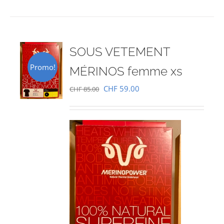
SOUS VETEMENT
Promo!
MÉRINOS femme xs
Le
Le
CHF
59.00
CHF
85.00
prix
prix
initial
actuel
était :
est :
CHF 85.00.
CHF 59.00.