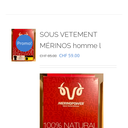
SOUS VETEMENT
Promo!
MÉRINOS homme l
Le
Le
CHF
59.00
CHF
85.00
prix
prix
initial
actuel
était :
est :
CHF 85.00.
CHF 59.00.