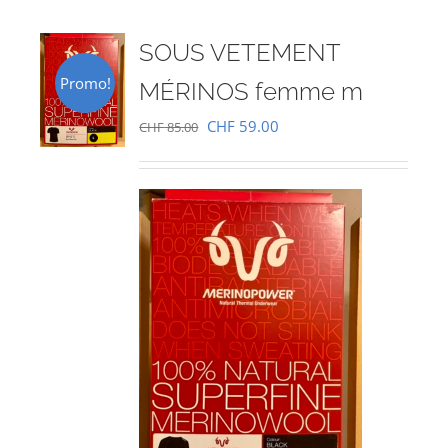
SOUS VETEMENT
Promo!
MÉRINOS femme m
Le
Le
CHF
59.00
CHF
85.00
prix
prix
initial
actuel
était :
est :
CHF 85.00.
CHF 59.00.