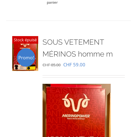
panier
Stock épuisé
SOUS VETEMENT
MÉRINOS homme m
Promo!
Le
Le
CHF
59.00
CHF
85.00
prix
prix
initial
actuel
était :
est :
CHF 85.00.
CHF 59.00.