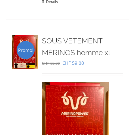
Détails
SOUS VETEMENT
Promo!
MÉRINOS homme xl
Le
Le
CHF
59.00
CHF
85.00
prix
prix
initial
actuel
était :
est :
CHF 85.00.
CHF 59.00.