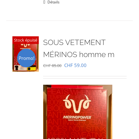
Détails
Stock épuisé
SOUS VETEMENT
MÉRINOS homme m
Promo!
Le
Le
CHF
59.00
CHF
85.00
prix
prix
initial
actuel
était :
est :
CHF 85.00.
CHF 59.00.