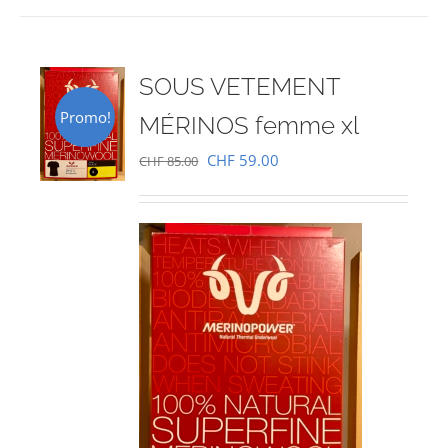
SOUS VETEMENT
Promo!
MÉRINOS femme xl
Le
Le
CHF
59.00
CHF
85.00
prix
prix
initial
actuel
était :
est :
CHF 85.00.
CHF 59.00.