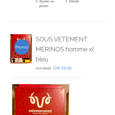
Ajouter au
Détails
panier
SOUS VETEMENT
Promo!
MÉRINOS homme xl
bleu
Le
Le
CHF
59.00
CHF
85.00
prix
prix
initial
actuel
était :
est :
CHF 85.00.
CHF 59.00.