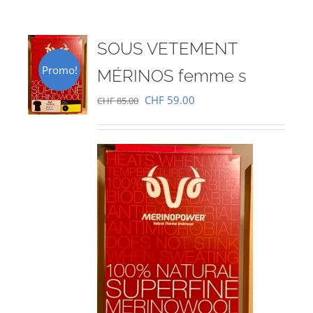
SOUS VETEMENT
Promo!
MÉRINOS femme s
Le
Le
CHF
59.00
CHF
85.00
prix
prix
initial
actuel
était :
est :
CHF 85.00.
CHF 59.00.