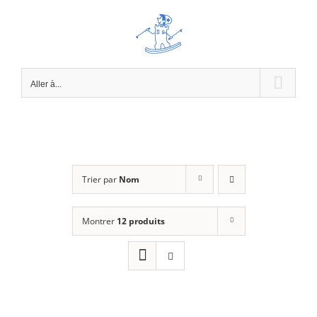
Passer
au
contenu
Aller à...
Trier par
Nom
Montrer
12 produits