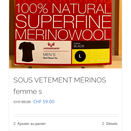
SOUS VETEMENT MÉRINOS
femme s
Le
Le
CHF
59.00
CHF
85.00
prix
prix
initial
actuel
Ajouter au panier
Détails
était :
est :