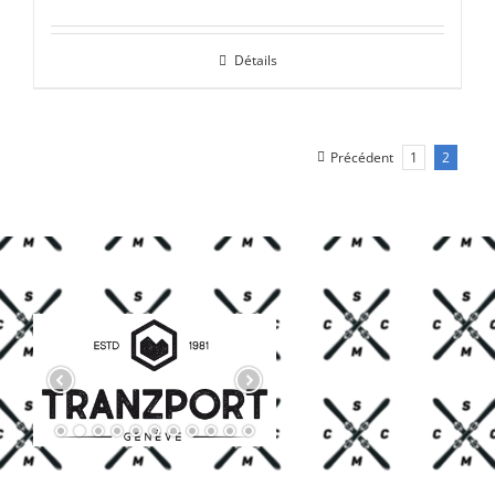
prix
prix
initial
actuel
Détails
était :
est :
CHF 85.00.
CHF 59.00.
Précédent
1
2