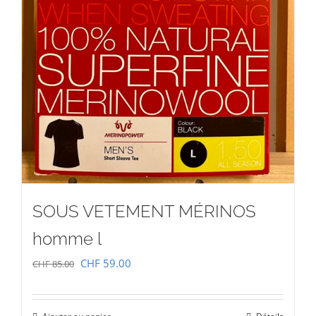
SOUS VETEMENT MÉRINOS
homme l
Le
Le
CHF
59.00
CHF
85.00
prix
prix
initial
actuel