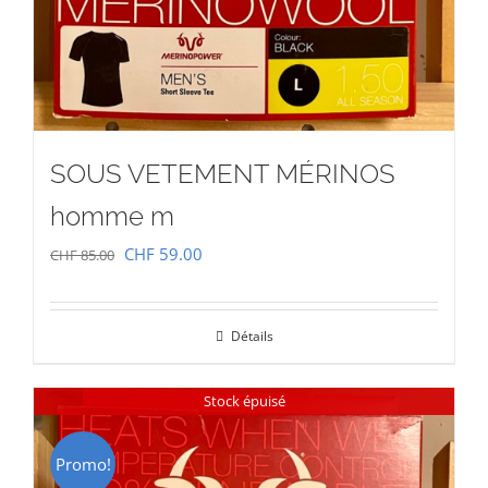
SOUS VETEMENT MÉRINOS
homme m
Le
Le
CHF
59.00
CHF
85.00
prix
prix
initial
actuel
Détails
était :
est :
CHF 85.00.
CHF 59.00.
Stock épuisé
Promo!