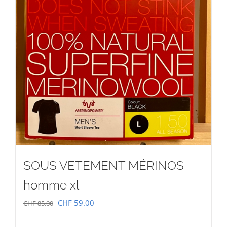
SOUS VETEMENT MÉRINOS
homme xl
Le
Le
CHF
59.00
CHF
85.00
prix
prix