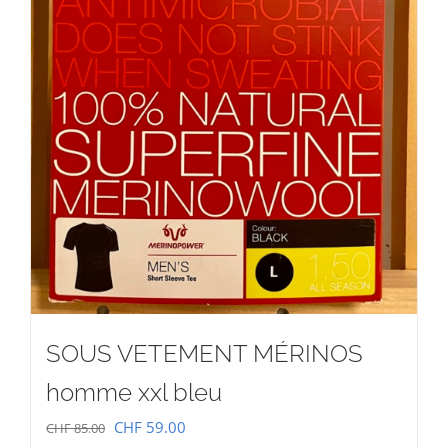
SOUS VETEMENT MÉRINOS
homme xxl bleu
Le
Le
CHF
59.00
CHF
85.00