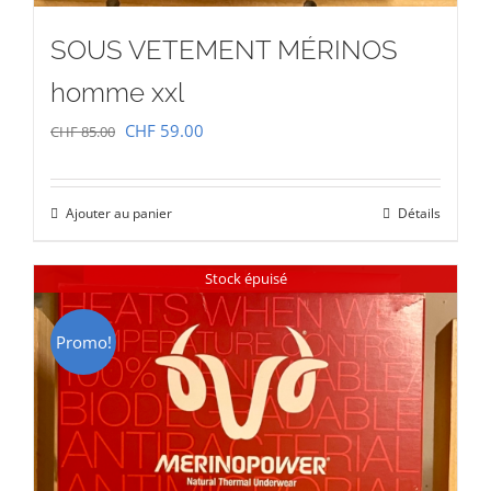
SOUS VETEMENT MÉRINOS
homme xxl
Le
Le
CHF
59.00
CHF
85.00
prix
prix
initial
actuel
Ajouter au panier
Détails
était :
est :
CHF 85.00.
CHF 59.00.
Stock épuisé
Promo!