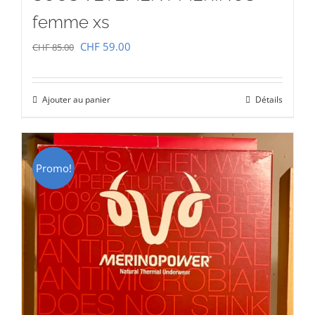
femme xs
Le
Le
CHF
59.00
CHF
85.00
prix
prix
initial
actuel
Ajouter au panier
Détails
était :
est :
CHF 85.00.
CHF 59.00.
Promo!