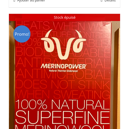
Ajouter au panier
Détails
était :
est :
CHF 85.00.
CHF 59.00.
Stock épuisé
Promo!