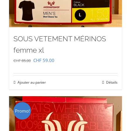
SOUS VETEMENT MÉRINOS
femme xl
Le
Le
CHF
59.00
CHF
85.00
prix
prix
initial
actuel
Ajouter au panier
Détails
était :
est :
CHF 85.00.
CHF 59.00.
Promo!