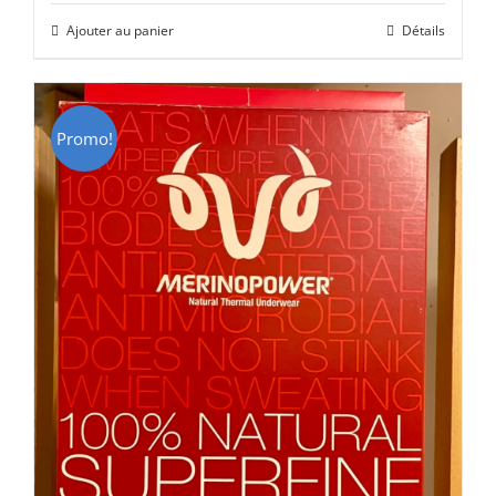
initial
actuel
Ajouter au panier
Détails
était :
est :
CHF 85.00.
CHF 59.00.
Promo!