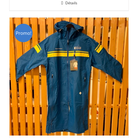
Détails
était :
est :
CHF 69.00.
CHF 49.00.
Promo!