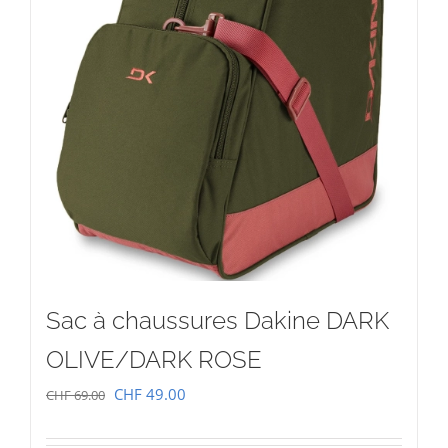
Sac à chaussures Dakine DARK
OLIVE/DARK ROSE
Le
Le
CHF
49.00
CHF
69.00
prix
prix