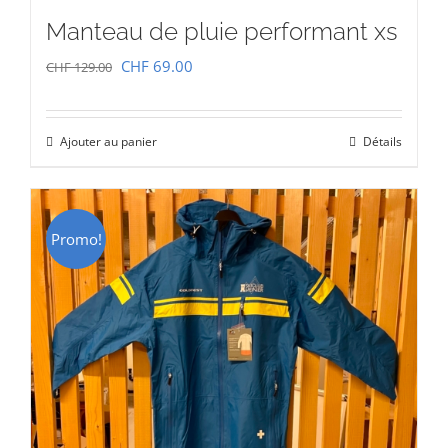
Manteau de pluie performant xs
Le
Le
CHF
69.00
CHF
129.00
prix
prix
initial
actuel
Ajouter au panier
Détails
était :
est :
CHF 129.00.
CHF 69.00.
Promo!