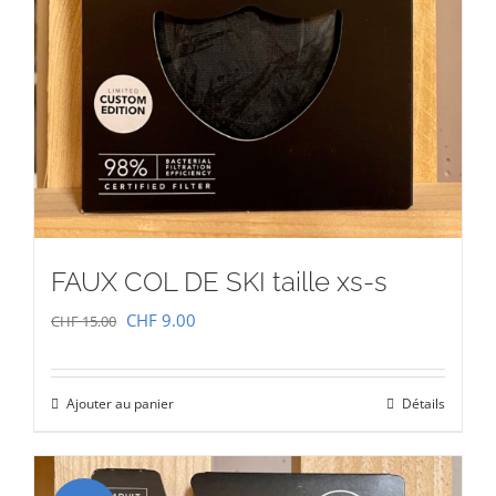
FAUX COL DE SKI taille xs-s
Le
Le
CHF
9.00
CHF
15.00
prix
prix
initial
actuel
Ajouter au panier
Détails
était :
est :
CHF 15.00.
CHF 9.00.