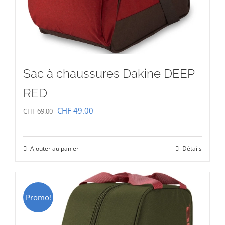
Sac à chaussures Dakine DEEP
RED
Le
Le
CHF
49.00
CHF
69.00
prix
prix
initial
actuel
Ajouter au panier
Détails
était :
est :
CHF 69.00.
CHF 49.00.
Promo!