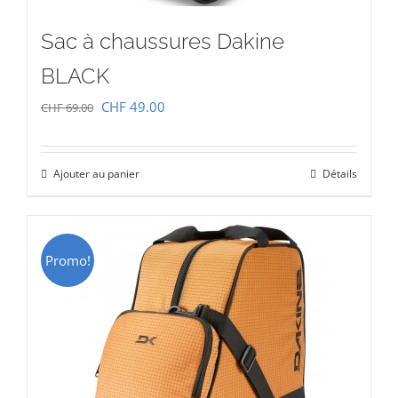
Sac à chaussures Dakine
BLACK
Le
Le
CHF
49.00
CHF
69.00
prix
prix
initial
actuel
Ajouter au panier
Détails
était :
est :
CHF 69.00.
CHF 49.00.
Promo!