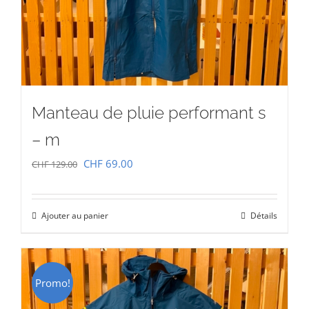
Manteau de pluie performant s
– m
Le
Le
CHF
69.00
CHF
129.00
prix
prix
initial
actuel
Ajouter au panier
Détails
était :
est :
CHF 129.00.
CHF 69.00.
Promo!