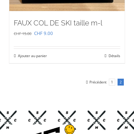
FAUX COL DE SKI taille m-l
Le
Le
CHF
9.00
CHF
15.00
prix
prix
initial
actuel
Ajouter au panier
Détails
était :
est :
CHF 15.00.
CHF 9.00.
Précédent
1
2