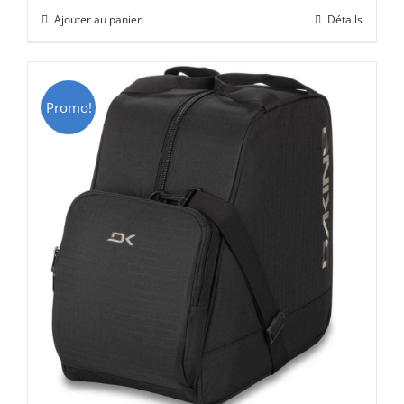
initial
actuel
Ajouter au panier
Détails
était :
est :
CHF 69.00.
CHF 49.00.
Promo!