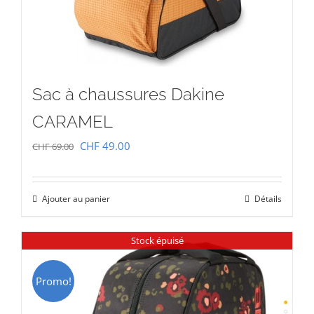
Sac à chaussures Dakine
CARAMEL
Le
Le
CHF
49.00
CHF
69.00
prix
prix
initial
actuel
Ajouter au panier
Détails
était :
est :
CHF 69.00.
CHF 49.00.
Stock épuisé
Promo!