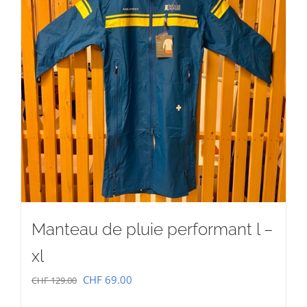
Manteau de pluie performant l –
xl
Le
Le
CHF
69.00
CHF
129.00
prix
prix