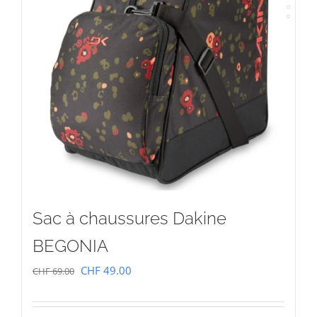
Sac à chaussures Dakine
BEGONIA
Le
Le
CHF
49.00
CHF
69.00
prix
prix
initial
actuel