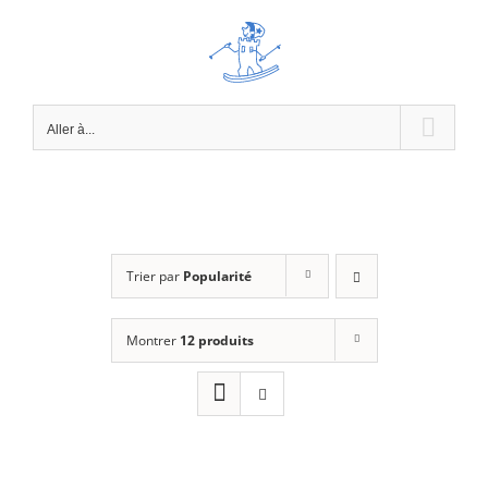
Passer
au
contenu
Aller à...
Trier par
Popularité
Montrer
12 produits