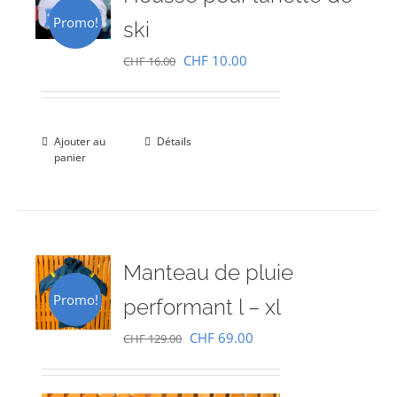
Promo!
ski
Le
Le
CHF
10.00
CHF
16.00
prix
prix
initial
actuel
était :
est :
Ajouter au
Détails
panier
CHF 16.00.
CHF 10.00.
Manteau de pluie
Promo!
performant l – xl
Le
Le
CHF
69.00
CHF
129.00
prix
prix
initial
actuel