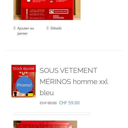
Ajouter au
Détails
panier
Stock épuisé
SOUS VETEMENT
MÉRINOS homme xxl
Promo!
bleu
Le
Le
CHF
59.00
CHF
85.00
prix
prix
initial
actuel