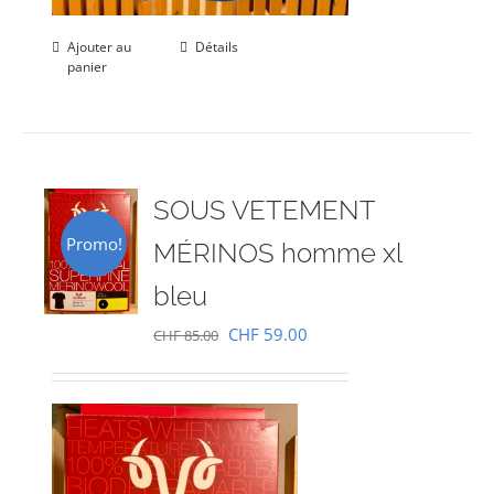
Ajouter au
Détails
panier
SOUS VETEMENT
Promo!
MÉRINOS homme xl
bleu
Le
Le
CHF
59.00
CHF
85.00
prix
prix
initial
actuel
était :
est :
CHF 85.00.
CHF 59.00.