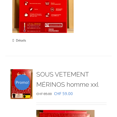
Détails
SOUS VETEMENT
Promo!
MÉRINOS homme xxl
Le
Le
CHF
59.00
CHF
85.00
prix
prix
initial
actuel
était :
est :