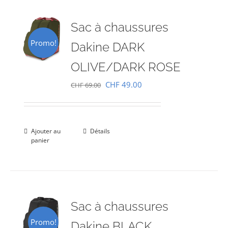
Sac à chaussures
Promo!
Dakine DARK
OLIVE/DARK ROSE
Le
Le
CHF
49.00
CHF
69.00
prix
prix
initial
actuel
était :
est :
Ajouter au
Détails
panier
CHF 69.00.
CHF 49.00.
Sac à chaussures
Promo!
Dakine BLACK