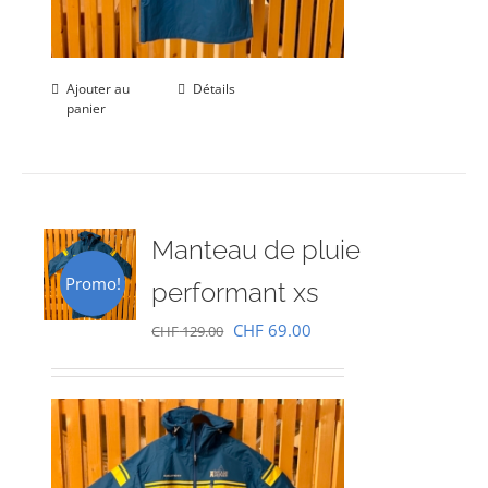
Ajouter au
Détails
panier
Manteau de pluie
Promo!
performant xs
Le
Le
CHF
69.00
CHF
129.00
prix
prix
initial
actuel
était :
est :
CHF 129.00.
CHF 69.00.