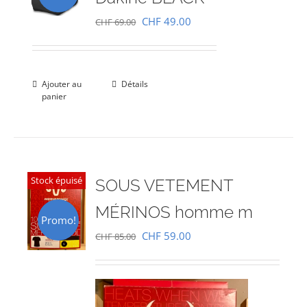
Le
Le
CHF
49.00
CHF
69.00
prix
prix
initial
actuel
était :
est :
Ajouter au
Détails
panier
CHF 69.00.
CHF 49.00.
Stock épuisé
SOUS VETEMENT
MÉRINOS homme m
Promo!
Le
Le
CHF
59.00
CHF
85.00
prix
prix
initial
actuel
était :
est :