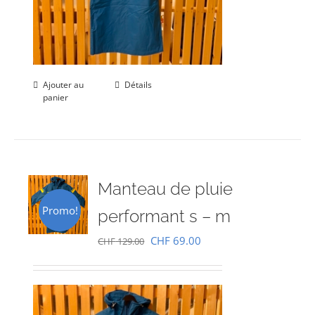
Ajouter au
Détails
panier
Manteau de pluie
Promo!
performant s – m
Le
Le
CHF
69.00
CHF
129.00
prix
prix
initial
actuel
était :
est :