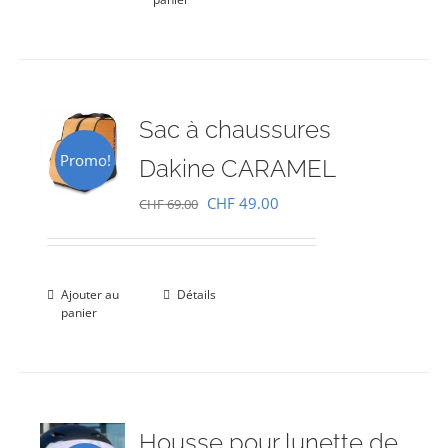
Sac à chaussures
Promo!
Dakine CARAMEL
Le
Le
CHF
49.00
CHF
69.00
prix
prix
initial
actuel
était :
est :
Ajouter au
Détails
panier
CHF 69.00.
CHF 49.00.
Housse pour lunette de