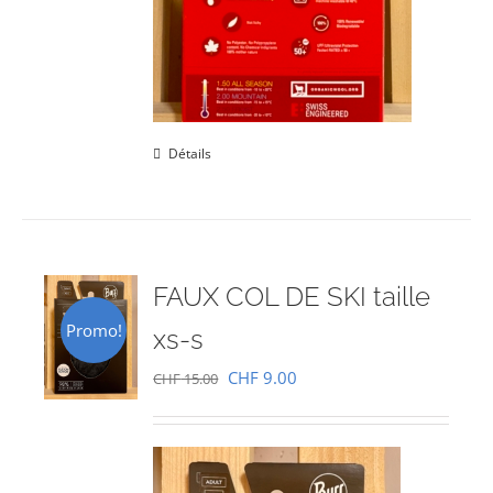
Détails
FAUX COL DE SKI taille
Promo!
xs-s
Le
Le
CHF
9.00
CHF
15.00
prix
prix
initial
actuel
était :
est :