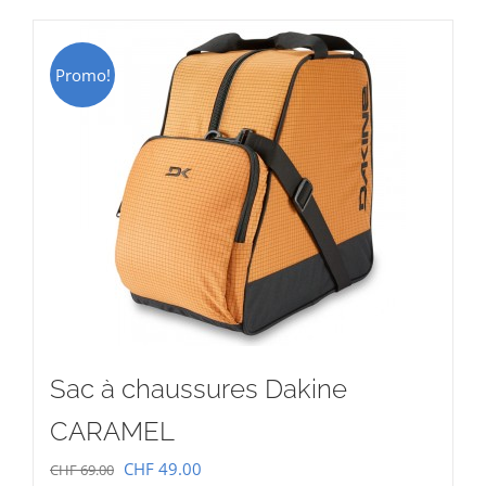
CHF 15.00.
CHF 9.00.
Promo!
Sac à chaussures Dakine
CARAMEL
Le
Le
CHF
49.00
CHF
69.00