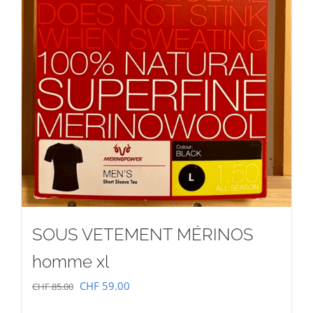
SOUS VETEMENT MÉRINOS
homme xl
Le
Le
CHF
59.00
CHF
85.00
prix
prix