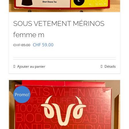
SOUS VETEMENT MÉRINOS
femme m
Le
Le
CHF
59.00
CHF
85.00
prix
prix
initial
actuel
Ajouter au panier
Détails
était :
est :
CHF 85.00.
CHF 59.00.
Promo!