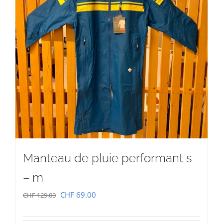
Manteau de pluie performant s
– m
Le
Le
CHF
69.00
CHF
129.00
prix
prix