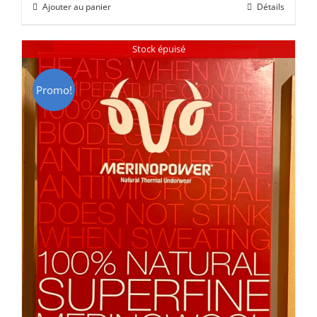
Ajouter au panier
Détails
était :
est :
CHF 85.00.
CHF 59.00.
Stock épuisé
Promo!