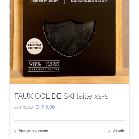
FAUX COL DE SKI taille xs-s
Le
Le
CHF
9.00
CHF
15.00
prix
prix
initial
actuel
Ajouter au panier
Détails
était :
est :