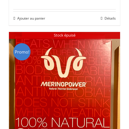
prix
prix
initial
actuel
Ajouter au panier
Détails
était :
est :
CHF 85.00.
CHF 59.00.
Stock épuisé
Promo!