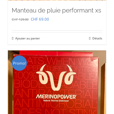
Manteau de pluie performant xs
Le
Le
CHF
69.00
CHF
129.00
prix
prix
initial
actuel
Ajouter au panier
Détails
était :
est :
CHF 129.00.
CHF 69.00.
Promo!