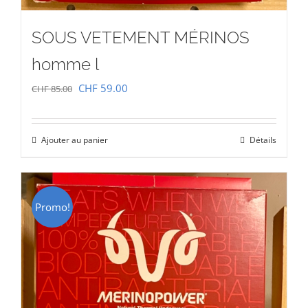
SOUS VETEMENT MÉRINOS
homme l
Le
Le
CHF
59.00
CHF
85.00
prix
prix
initial
actuel
Ajouter au panier
Détails
était :
est :
CHF 85.00.
CHF 59.00.
Promo!