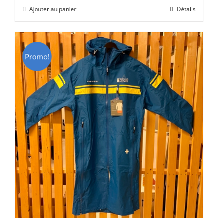
initial
actuel
Ajouter au panier
Détails
était :
est :
CHF 129.00.
CHF 69.00.
Promo!