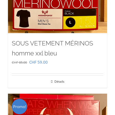
SOUS VETEMENT MÉRINOS
homme xxl bleu
Le
Le
CHF
59.00
CHF
85.00
prix
prix
initial
actuel
Détails
était :
est :
CHF 85.00.
CHF 59.00.
Promo!