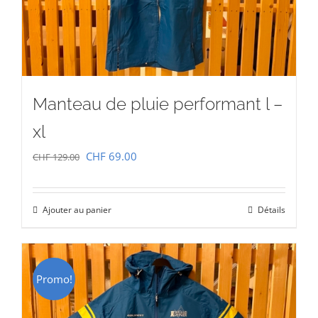
Manteau de pluie performant l –
xl
Le
Le
CHF
69.00
CHF
129.00
prix
prix
initial
actuel
Ajouter au panier
Détails
était :
est :
CHF 129.00.
CHF 69.00.
Promo!