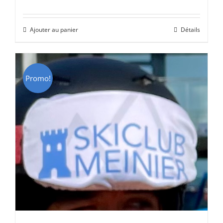
prix
prix
initial
actuel
Ajouter au panier
Détails
était :
est :
CHF 69.00.
CHF 49.00.
Promo!