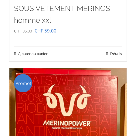
SOUS VETEMENT MÉRINOS
homme xxl
Le
Le
CHF
59.00
CHF
85.00
prix
prix
initial
actuel
Ajouter au panier
Détails
était :
est :
CHF 85.00.
CHF 59.00.
Promo!