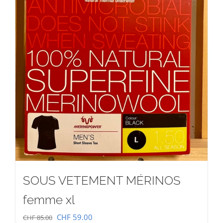
SOUS VETEMENT MÉRINOS
femme xl
Le
Le
CHF
59.00
CHF
85.00