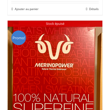
initial
actuel
Ajouter au panier
Détails
était :
est :
CHF 85.00.
CHF 59.00.
Stock épuisé
Promo!