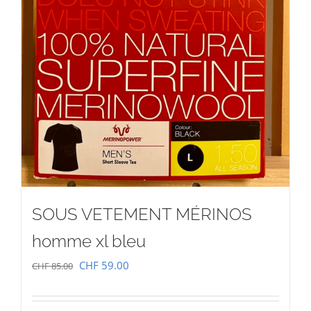
SOUS VETEMENT MÉRINOS
homme xl bleu
Le
Le
CHF
59.00
CHF
85.00
prix
prix
initial
actuel