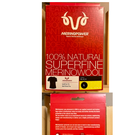
initial
actuel
était :
est :
CHF 85.00.
CHF 59.00.