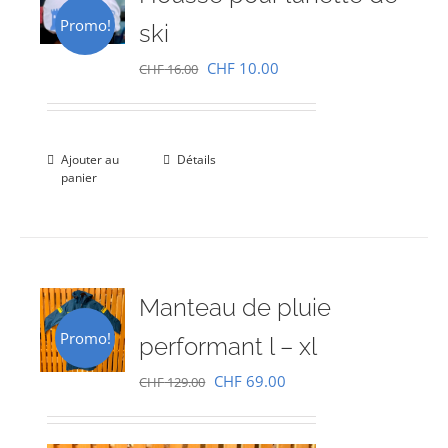
Promo!
ski
Le
Le
CHF
10.00
CHF
16.00
prix
prix
initial
actuel
était :
est :
Ajouter au
Détails
panier
CHF 16.00.
CHF 10.00.
Manteau de pluie
Promo!
performant l – xl
Le
Le
CHF
69.00
CHF
129.00
prix
prix
initial
actuel