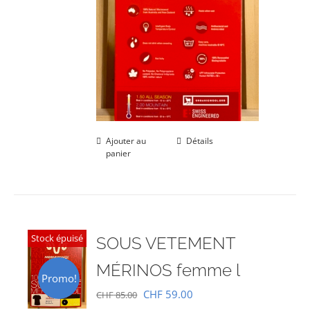
Ajouter au
Détails
panier
Stock épuisé
SOUS VETEMENT
MÉRINOS femme l
Promo!
Le
Le
CHF
59.00
CHF
85.00