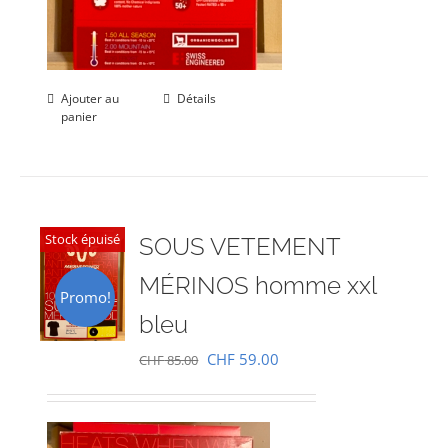
Ajouter au
Détails
panier
Stock épuisé
SOUS VETEMENT
MÉRINOS homme xxl
Promo!
bleu
Le
Le
CHF
59.00
CHF
85.00
prix
prix
initial
actuel