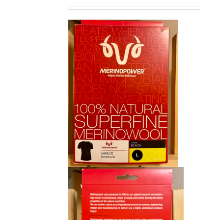
prix
prix
initial
actuel
était :
est :
CHF 85.00.
CHF 59.00.