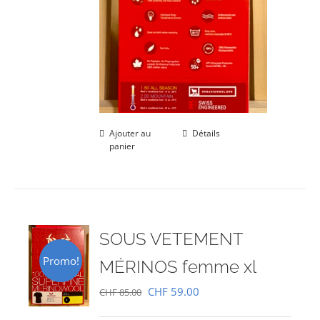
Ajouter au
Détails
panier
SOUS VETEMENT
Promo!
MÉRINOS femme xl
Le
Le
CHF
59.00
CHF
85.00
prix
prix