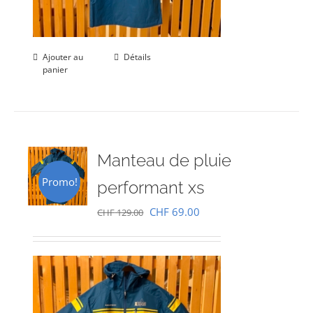
Ajouter au
Détails
panier
Manteau de pluie
Promo!
performant xs
Le
Le
CHF
69.00
CHF
129.00
prix
prix
initial
actuel
était :
est :
CHF 129.00.
CHF 69.00.