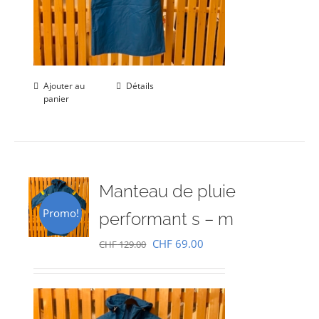
Ajouter au
Détails
panier
Manteau de pluie
Promo!
performant s – m
Le
Le
CHF
69.00
CHF
129.00
prix
prix
initial
actuel
était :
est :