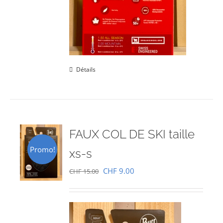
Détails
FAUX COL DE SKI taille
Promo!
xs-s
Le
Le
CHF
9.00
CHF
15.00
prix
prix
initial
actuel
était :
est :