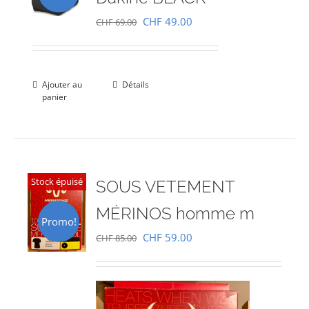
Le
Le
CHF
49.00
CHF
69.00
prix
prix
initial
actuel
était :
est :
Ajouter au
Détails
panier
CHF 69.00.
CHF 49.00.
Stock épuisé
SOUS VETEMENT
MÉRINOS homme m
Promo!
Le
Le
CHF
59.00
CHF
85.00
prix
prix
initial
actuel
était :
est :