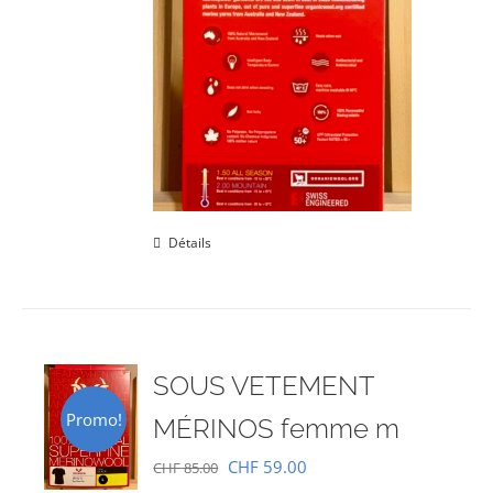
Détails
SOUS VETEMENT
Promo!
MÉRINOS femme m
Le
Le
CHF
59.00
CHF
85.00