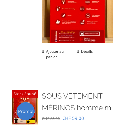
Ajouter au
Détails
panier
Stock épuisé
SOUS VETEMENT
MÉRINOS homme m
Promo!
Le
Le
CHF
59.00
CHF
85.00
prix
prix