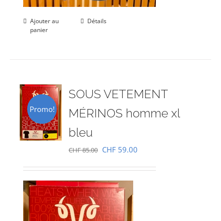
Ajouter au
Détails
panier
SOUS VETEMENT
Promo!
MÉRINOS homme xl
bleu
Le
Le
CHF
59.00
CHF
85.00
prix
prix
initial
actuel
était :
est :
CHF 85.00.
CHF 59.00.