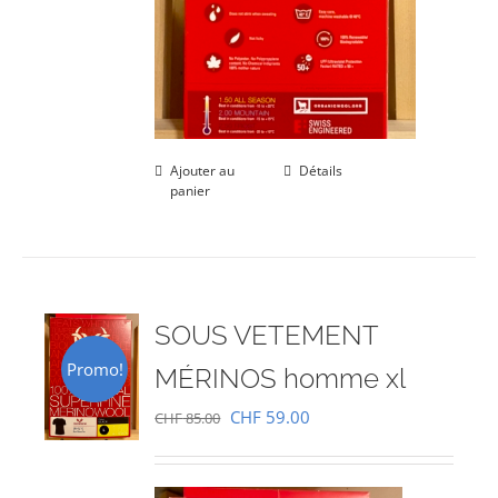
Ajouter au
Détails
panier
SOUS VETEMENT
Promo!
MÉRINOS homme xl
Le
Le
CHF
59.00
CHF
85.00
prix
prix
initial
actuel