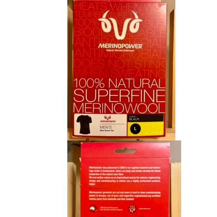
était :
est :
CHF 85.00.
CHF 59.00.