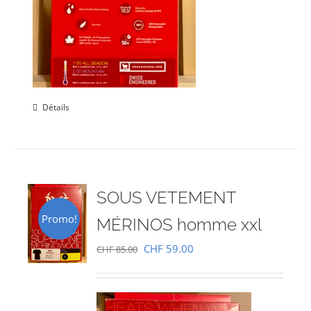
Détails
SOUS VETEMENT
Promo!
MÉRINOS homme xxl
Le
Le
CHF
59.00
CHF
85.00
prix
prix
initial
actuel
était :
est :