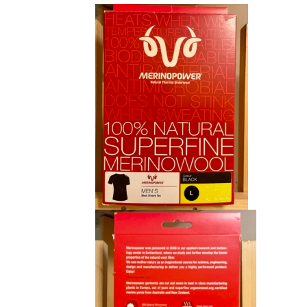
initial
actuel
était :
est :
CHF 85.00.
CHF 59.00.