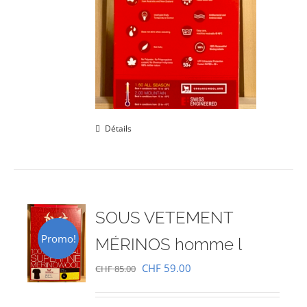
Détails
SOUS VETEMENT
Promo!
MÉRINOS homme l
Le
Le
CHF
59.00
CHF
85.00
prix
prix