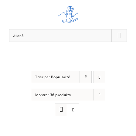
Passer
au
contenu
Aller à...
Trier par
Popularité
Montrer
36 produits