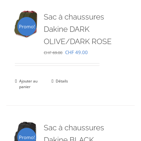
Sac à chaussures
Promo!
Dakine DARK
OLIVE/DARK ROSE
Le
Le
CHF
49.00
CHF
69.00
prix
prix
initial
actuel
était :
est :
Ajouter au
Détails
panier
CHF 69.00.
CHF 49.00.
Sac à chaussures
Promo!
Dakine BLACK