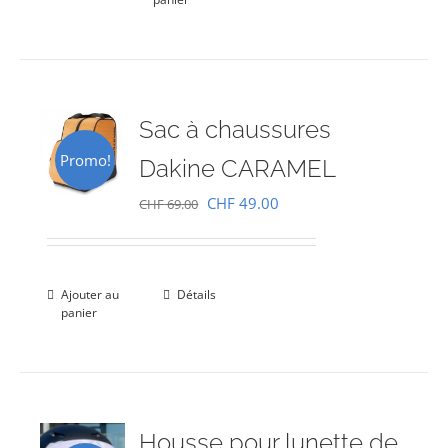
Sac à chaussures
Promo!
Dakine CARAMEL
Le
Le
CHF
49.00
CHF
69.00
prix
prix
initial
actuel
était :
est :
Ajouter au
Détails
panier
CHF 69.00.
CHF 49.00.
Housse pour lunette de