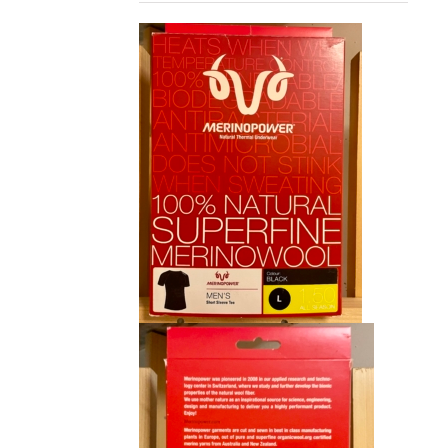
initial
actuel
était :
est :
CHF 85.00.
CHF 59.00.