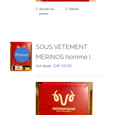
Ajouter au
Détails
panier
SOUS VETEMENT
Promo!
MÉRINOS homme l
Le
Le
CHF
59.00
CHF
85.00
prix
prix
initial
actuel
était :
est :
CHF 85.00.
CHF 59.00.