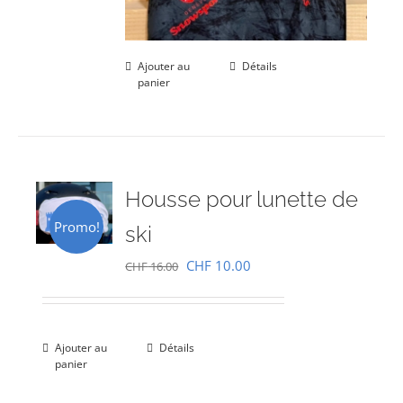
Ajouter au
Détails
panier
Housse pour lunette de
Promo!
ski
Le
Le
CHF
10.00
CHF
16.00
prix
prix
initial
actuel
était :
est :
Ajouter au
Détails
panier
CHF 16.00.
CHF 10.00.