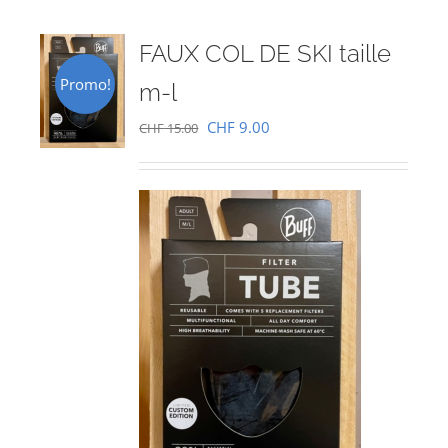
FAUX COL DE SKI taille
Promo!
m-l
Le
Le
CHF
9.00
CHF
15.00
prix
prix
initial
actuel
était :
est :
CHF 15.00.
CHF 9.00.