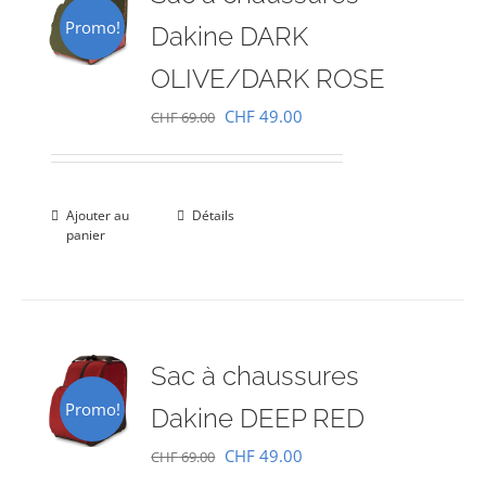
Promo!
Dakine DARK
OLIVE/DARK ROSE
Le
Le
CHF
49.00
CHF
69.00
prix
prix
initial
actuel
était :
est :
Ajouter au
Détails
panier
CHF 69.00.
CHF 49.00.
Sac à chaussures
Promo!
Dakine DEEP RED
Le
Le
CHF
49.00
CHF
69.00