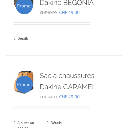
Dakine BEGONIA
Promo!
Le
Le
CHF
49.00
CHF
69.00
prix
prix
initial
actuel
était :
est :
Détails
CHF 69.00.
CHF 49.00.
Sac à chaussures
Promo!
Dakine CARAMEL
Le
Le
CHF
49.00
CHF
69.00
prix
prix
initial
actuel
était :
est :
Ajouter au
Détails
panier