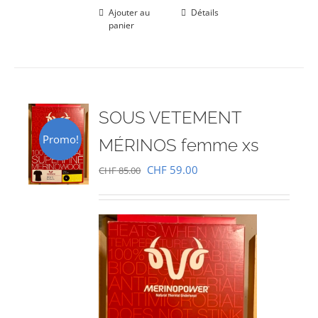
Ajouter au
Détails
panier
SOUS VETEMENT
Promo!
MÉRINOS femme xs
Le
Le
CHF
59.00
CHF
85.00
prix
prix
initial
actuel
était :
est :
CHF 85.00.
CHF 59.00.