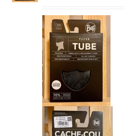
prix
prix
initial
actuel
était :
est :
CHF 15.00.
CHF 9.00.