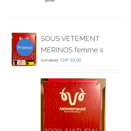
panier
SOUS VETEMENT
Promo!
MÉRINOS femme s
Le
Le
CHF
59.00
CHF
85.00
prix
prix
initial
actuel
était :
est :
CHF 85.00.
CHF 59.00.