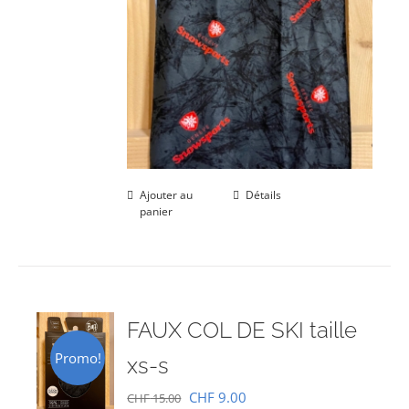
Ajouter au
Détails
panier
FAUX COL DE SKI taille
Promo!
xs-s
Le
Le
CHF
9.00
CHF
15.00