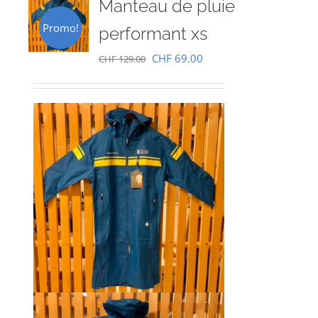
Manteau de pluie
Promo!
performant xs
Le
Le
CHF
69.00
CHF
129.00
prix
prix
initial
actuel
était :
est :
CHF 129.00.
CHF 69.00.