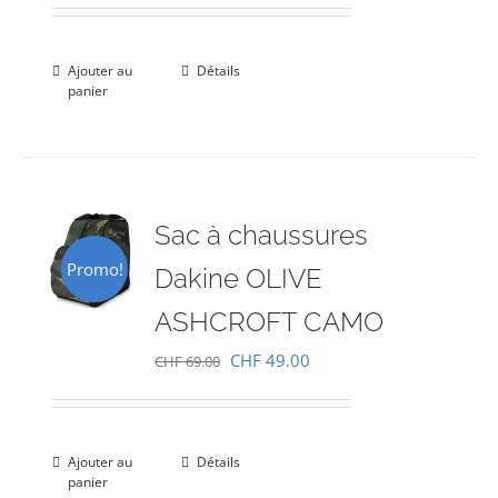
prix
prix
initial
actuel
était :
est :
Ajouter au
Détails
panier
CHF 69.00.
CHF 49.00.
Sac à chaussures
Promo!
Dakine OLIVE
ASHCROFT CAMO
Le
Le
CHF
49.00
CHF
69.00
prix
prix
initial
actuel
était :
est :
Ajouter au
Détails
panier
CHF 69.00.
CHF 49.00.