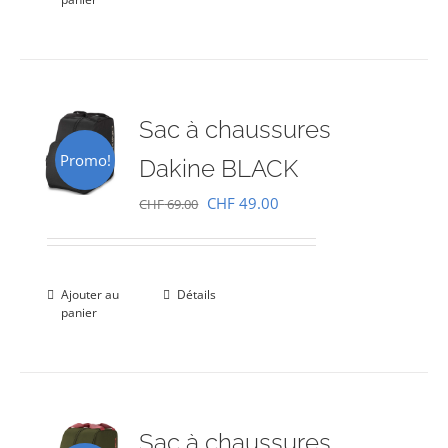
CHF 69.00.
CHF 49.00.
Sac à chaussures
Promo!
Dakine BLACK
Le
Le
CHF
49.00
CHF
69.00
prix
prix
initial
actuel
était :
est :
Ajouter au
Détails
panier
CHF 69.00.
CHF 49.00.
Sac à chaussures