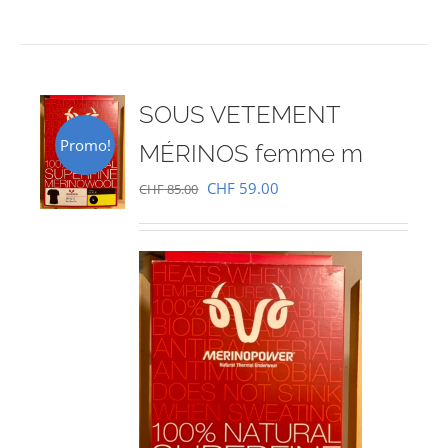
SOUS VETEMENT
Promo!
MÉRINOS femme m
Le
Le
CHF
59.00
CHF
85.00
prix
prix
initial
actuel
était :
est :
CHF 85.00.
CHF 59.00.