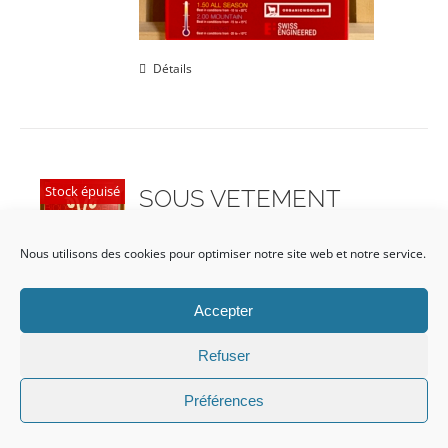
Détails
Stock épuisé
SOUS VETEMENT
MÉRINOS homme m
Promo!
Nous utilisons des cookies pour optimiser notre site web et notre service.
Le
Le
CHF
59.00
CHF
85.00
prix
prix
Accepter
initial
actuel
Refuser
était :
est :
CHF 85.00.
CHF 59.00.
Préférences