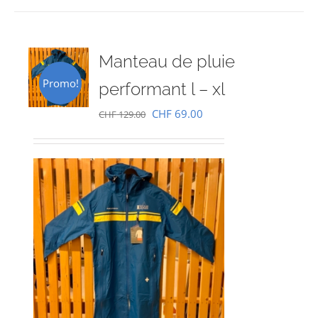
Manteau de pluie
Promo!
performant l – xl
Le
Le
CHF
69.00
CHF
129.00
prix
prix
initial
actuel
était :
est :
CHF 129.00.
CHF 69.00.