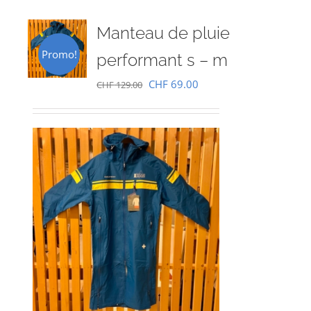
Manteau de pluie
Promo!
performant s – m
Le
Le
CHF
69.00
CHF
129.00
prix
prix
initial
actuel
était :
est :
CHF 129.00.
CHF 69.00.