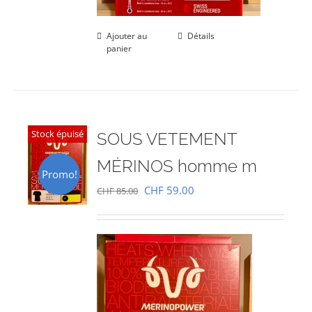
Ajouter au
Détails
panier
Stock épuisé
SOUS VETEMENT
MÉRINOS homme m
Promo!
Le
Le
CHF
59.00
CHF
85.00
prix
prix
initial
actuel
était :
est :
CHF 85.00.
CHF 59.00.