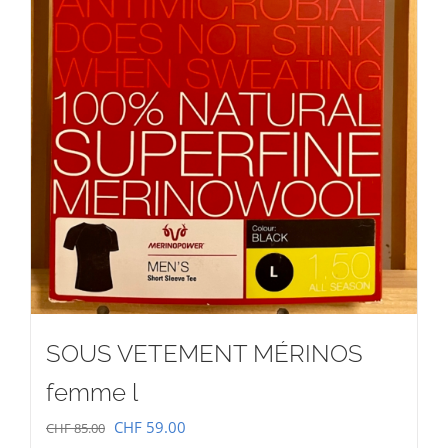
SOUS VETEMENT MÉRINOS
femme l
Le
Le
CHF
59.00
CHF
85.00