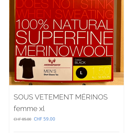
SOUS VETEMENT MÉRINOS
femme xl
Le
Le
CHF
59.00
CHF
85.00
prix
prix