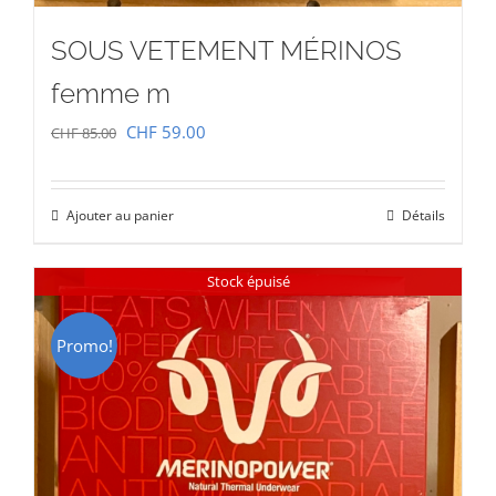
SOUS VETEMENT MÉRINOS
femme m
Le
Le
CHF
59.00
CHF
85.00
prix
prix
initial
actuel
Ajouter au panier
Détails
était :
est :
CHF 85.00.
CHF 59.00.
Stock épuisé
Promo!