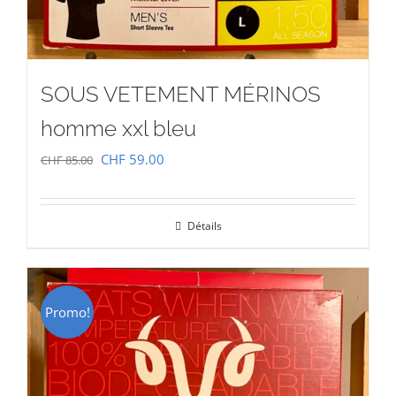
SOUS VETEMENT MÉRINOS
homme xxl bleu
Le
Le
CHF
59.00
CHF
85.00
prix
prix
initial
actuel
Détails
était :
est :
CHF 85.00.
CHF 59.00.
Promo!