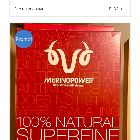
initial
actuel
Ajouter au panier
Détails
était :
est :
CHF 85.00.
CHF 59.00.
Promo!