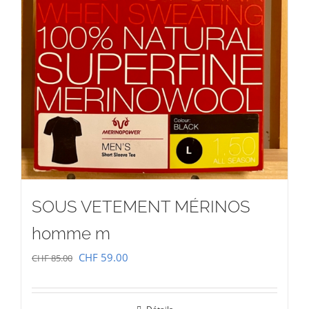
SOUS VETEMENT MÉRINOS
homme m
Le
Le
CHF
59.00
CHF
85.00
prix
prix
initial
actuel