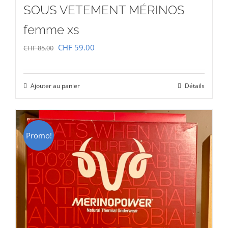
SOUS VETEMENT MÉRINOS
femme xs
Le
Le
CHF
59.00
CHF
85.00
prix
prix
initial
actuel
Ajouter au panier
Détails
était :
est :
CHF 85.00.
CHF 59.00.
Promo!