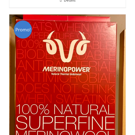
Détails
était :
est :
CHF 85.00.
CHF 59.00.
Promo!