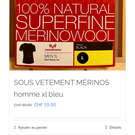
SOUS VETEMENT MÉRINOS
homme xl bleu
Le
Le
CHF
59.00
CHF
85.00
prix
prix
initial
actuel
Ajouter au panier
Détails
était :
est :