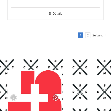
prix
prix
initial
actuel
Détails
était :
est :
CHF 85.00.
CHF 59.00.
1
2
Suivant