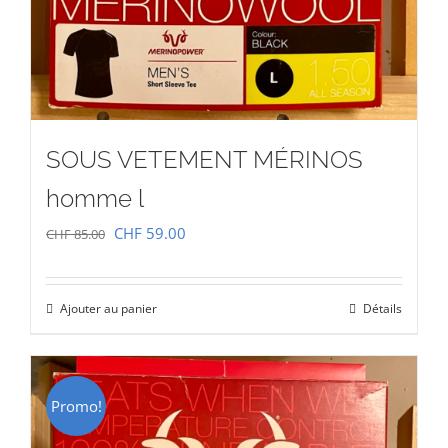
SOUS VETEMENT MÉRINOS
homme l
Le
Le
CHF
59.00
CHF
85.00
prix
prix
initial
actuel
Ajouter au panier
Détails
était :
est :
CHF 85.00.
CHF 59.00.
Promo!