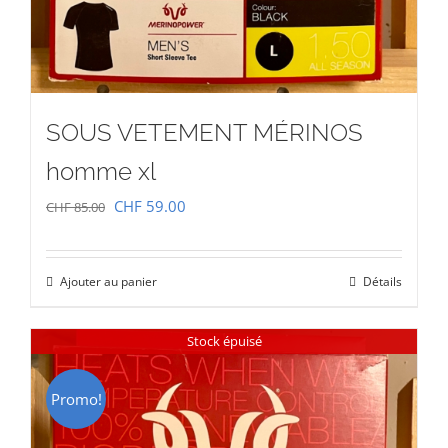
SOUS VETEMENT MÉRINOS
homme xl
Le
Le
CHF
59.00
CHF
85.00
prix
prix
initial
actuel
Ajouter au panier
Détails
était :
est :
CHF 85.00.
CHF 59.00.
Stock épuisé
Promo!