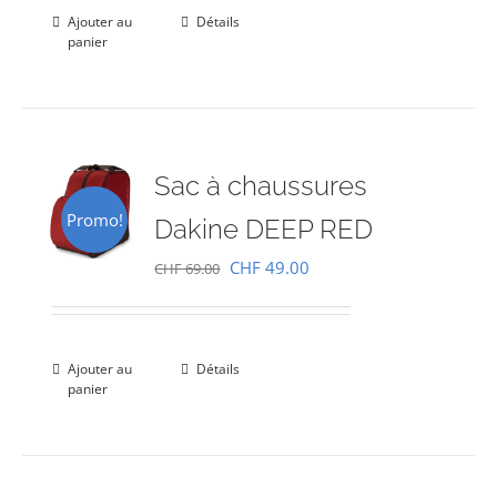
était :
est :
Ajouter au
Détails
panier
CHF 69.00.
CHF 49.00.
Sac à chaussures
Promo!
Dakine DEEP RED
Le
Le
CHF
49.00
CHF
69.00
prix
prix
initial
actuel
était :
est :
Ajouter au
Détails
panier
CHF 69.00.
CHF 49.00.