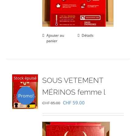
Ajouter au
Détails
panier
Stock épuisé
SOUS VETEMENT
MÉRINOS femme l
Promo!
Le
Le
CHF
59.00
CHF
85.00
prix
prix
initial
actuel
était :
est :