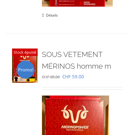
Détails
Stock épuisé
SOUS VETEMENT
MÉRINOS homme m
Promo!
Le
Le
CHF
59.00
CHF
85.00
prix
prix
initial
actuel
était :
est :
CHF 85.00.
CHF 59.00.