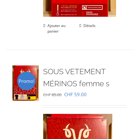
Ajouter au
Détails
panier
SOUS VETEMENT
Promo!
MÉRINOS femme s
Le
Le
CHF
59.00
CHF
85.00
prix
prix
initial
actuel
était :
est :
CHF 85.00.
CHF 59.00.