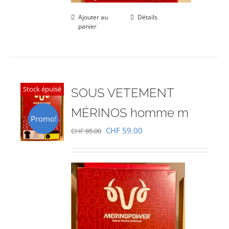
Ajouter au
Détails
panier
Stock épuisé
SOUS VETEMENT
MÉRINOS homme m
Promo!
Le
Le
CHF
59.00
CHF
85.00
prix
prix
initial
actuel
était :
est :
CHF 85.00.
CHF 59.00.