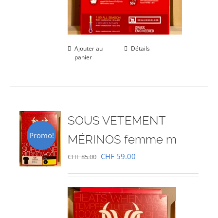
Ajouter au
Détails
panier
SOUS VETEMENT
Promo!
MÉRINOS femme m
Le
Le
CHF
59.00
CHF
85.00
prix
prix
initial
actuel
était :
est :
CHF 85.00.
CHF 59.00.