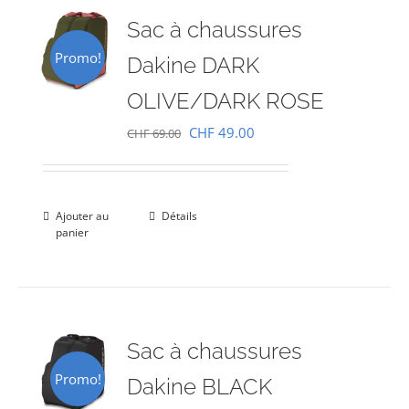
Sac à chaussures
Promo!
Dakine DARK
OLIVE/DARK ROSE
Le
Le
CHF
49.00
CHF
69.00
prix
prix
initial
actuel
était :
est :
Ajouter au
Détails
panier
CHF 69.00.
CHF 49.00.
Sac à chaussures
Promo!
Dakine BLACK