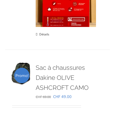
Détails
Sac à chaussures
Promo!
Dakine OLIVE
ASHCROFT CAMO
Le
Le
CHF
49.00
CHF
69.00
prix
prix
initial
actuel