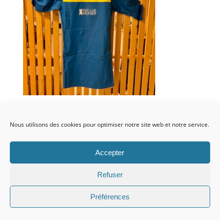
Ajouter au
Détails
panier
Nous utilisons des cookies pour optimiser notre site web et notre service.
Accepter
Refuser
Manteau de pluie
Promo!
Préférences
performant s – m
Le
Le
CHF
69.00
CHF
129.00