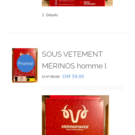
Détails
SOUS VETEMENT
Promo!
MÉRINOS homme l
Le
Le
CHF
59.00
CHF
85.00
prix
prix
initial
actuel
était :
est :
CHF 85.00.
CHF 59.00.