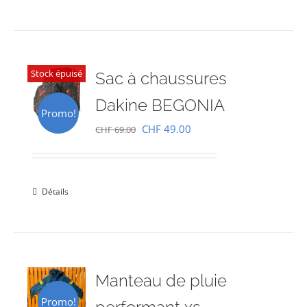
Stock épuisé
Sac à chaussures
Dakine BEGONIA
Promo!
Le
Le
CHF
49.00
CHF
69.00
prix
prix
initial
actuel
était :
est :
Détails
CHF 69.00.
CHF 49.00.
Manteau de pluie
Promo!