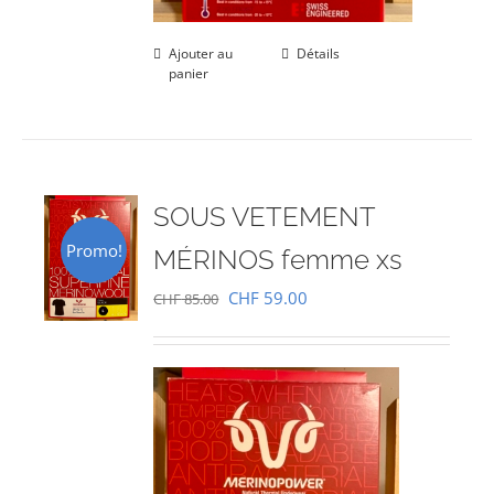
Ajouter au
Détails
panier
SOUS VETEMENT
Promo!
MÉRINOS femme xs
Le
Le
CHF
59.00
CHF
85.00
prix
prix
initial
actuel
était :
est :
CHF 85.00.
CHF 59.00.