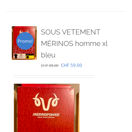
SOUS VETEMENT
Promo!
MÉRINOS homme xl
bleu
Le
Le
CHF
59.00
CHF
85.00
prix
prix
initial
actuel
était :
est :
CHF 85.00.
CHF 59.00.