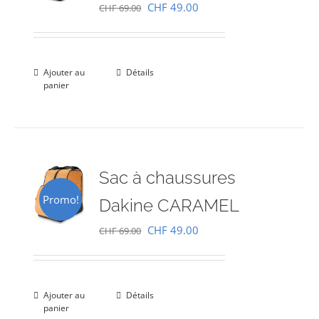
Le
Le
CHF
49.00
CHF
69.00
prix
prix
initial
actuel
était :
est :
Ajouter au
Détails
panier
CHF 69.00.
CHF 49.00.
Sac à chaussures
Promo!
Dakine CARAMEL
Le
Le
CHF
49.00
CHF
69.00
prix
prix
initial
actuel
était :
est :
Ajouter au
Détails
panier
CHF 69.00.
CHF 49.00.