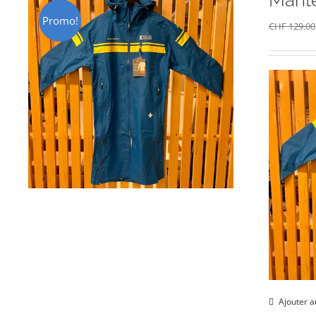
Mante
Promo!
CHF
129.00
Ajouter a