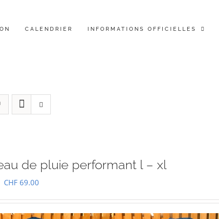
ION
CALENDRIER
INFORMATIONS OFFICIELLES
au de pluie performant l – xl
Le
Le
CHF
69.00
prix
prix
initial
actuel