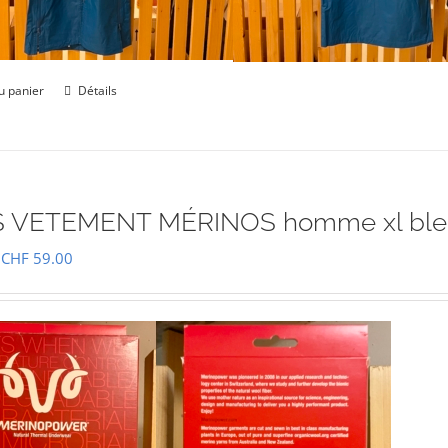
u panier
Détails
 VETEMENT MÉRINOS homme xl ble
Le
Le
CHF
59.00
prix
prix
initial
actuel
était :
est :
CHF 85.00.
CHF 59.00.