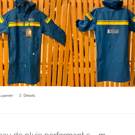
était :
est :
CHF 129.00.
CHF 69.00.
u panier
Détails