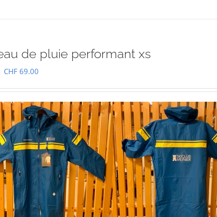
au de pluie performant xs
Le
Le
CHF
69.00
prix
prix
initial
actuel
était :
est :
CHF 129.00.
CHF 69.00.