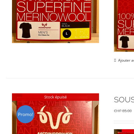
Ajouter a
Stock épuisé
SOUS
CHF
85.00
Promo!