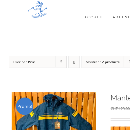
Passer
au
ACCUEIL
ADHES
contenu
Trier par
Prix
Montrer
12 produits
Mante
Promo!
CHF
129.00