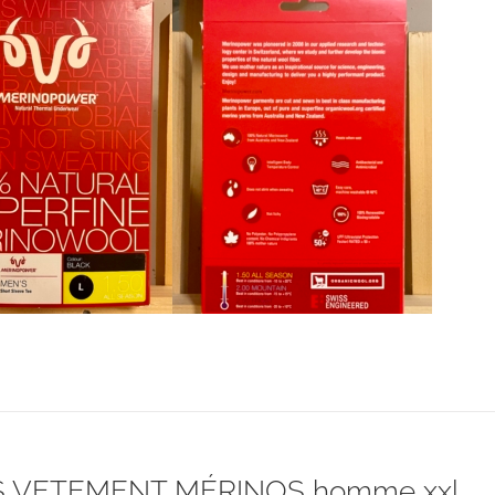
était :
est :
CHF 85.00.
CHF 59.00.
 VETEMENT MÉRINOS homme xxl