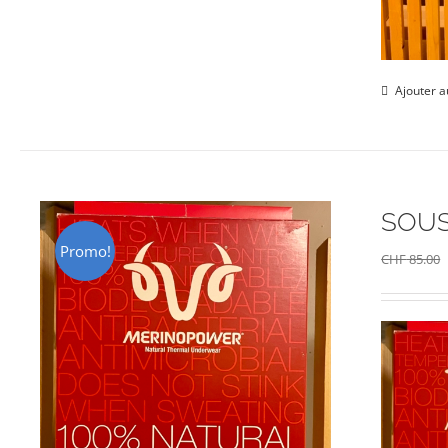
Ajouter a
SOUS
Promo!
CHF
85.00