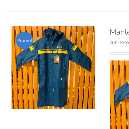
Mante
Promo!
CHF
129.00