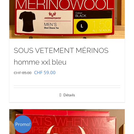
SOUS VETEMENT MÉRINOS
homme xxl bleu
Le
Le
CHF
59.00
CHF
85.00
prix
prix
initial
actuel
Détails
était :
est :
CHF 85.00.
CHF 59.00.
Promo!