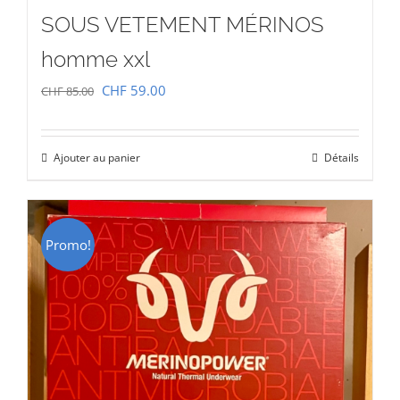
SOUS VETEMENT MÉRINOS
homme xxl
Le
Le
CHF
59.00
CHF
85.00
prix
prix
initial
actuel
Ajouter au panier
Détails
était :
est :
CHF 85.00.
CHF 59.00.
Promo!