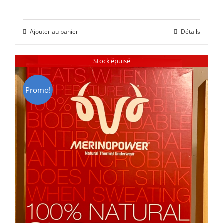
prix
prix
initial
actuel
Ajouter au panier
Détails
était :
est :
CHF 85.00.
CHF 59.00.
Stock épuisé
Promo!