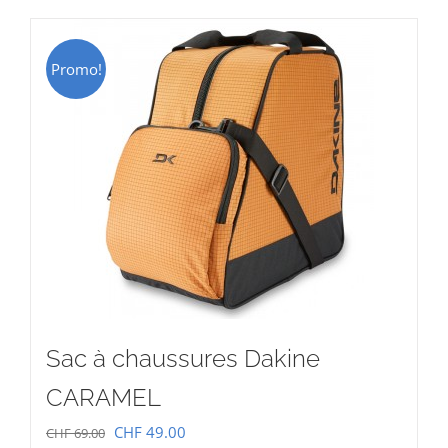
CHF 15.00.
CHF 9.00.
Promo!
Sac à chaussures Dakine
CARAMEL
Le
Le
CHF
49.00
CHF
69.00