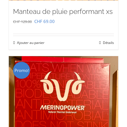
Manteau de pluie performant xs
Le
Le
CHF
69.00
CHF
129.00
prix
prix
initial
actuel
Ajouter au panier
Détails
était :
est :
CHF 129.00.
CHF 69.00.
Promo!