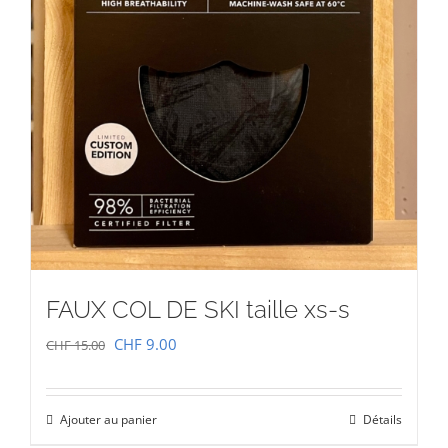
FAUX COL DE SKI taille xs-s
Le
Le
CHF
9.00
CHF
15.00
prix
prix
initial
actuel
Ajouter au panier
Détails
était :
est :