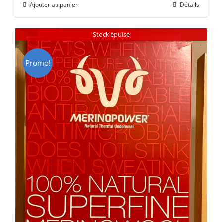
Ajouter au panier
Détails
était :
est :
CHF 85.00.
CHF 59.00.
Stock épuisé
Promo!