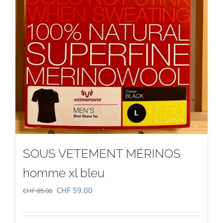
SOUS VETEMENT MÉRINOS
homme xl bleu
Le
Le
CHF
59.00
CHF
85.00
prix
prix
initial
actuel