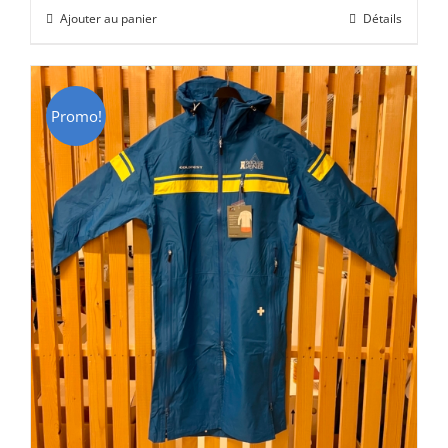
initial
actuel
Ajouter au panier
Détails
était :
est :
CHF 129.00.
CHF 69.00.
Promo!