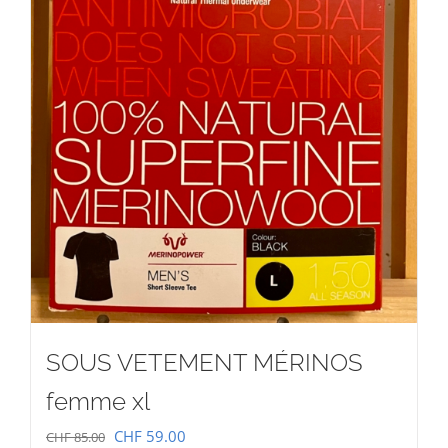
SOUS VETEMENT MÉRINOS
femme xl
Le
Le
CHF
59.00
CHF
85.00