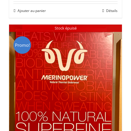
initial
actuel
Ajouter au panier
Détails
était :
est :
CHF 85.00.
CHF 59.00.
Stock épuisé
Promo!