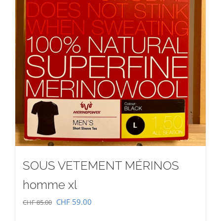
SOUS VETEMENT MÉRINOS
homme xl
Le
Le
CHF
59.00
CHF
85.00
prix
prix