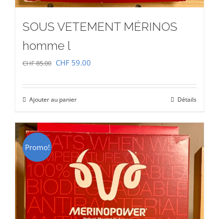
SOUS VETEMENT MÉRINOS
homme l
Le
Le
CHF
59.00
CHF
85.00
prix
prix
initial
actuel
Ajouter au panier
Détails
était :
est :
CHF 85.00.
CHF 59.00.
Promo!