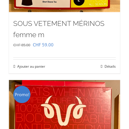
SOUS VETEMENT MÉRINOS
femme m
Le
Le
CHF
59.00
CHF
85.00
prix
prix
initial
actuel
Ajouter au panier
Détails
était :
est :
CHF 85.00.
CHF 59.00.
Promo!