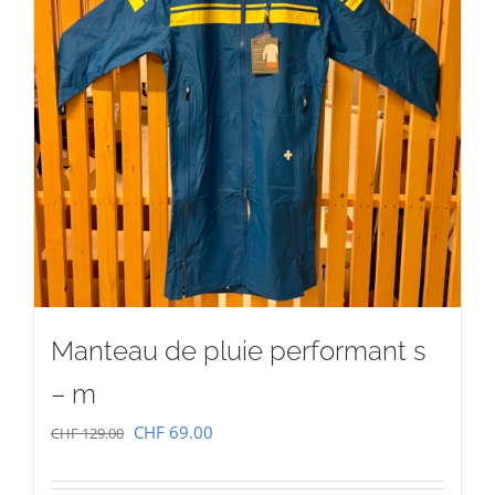
Manteau de pluie performant s
– m
Le
Le
CHF
69.00
CHF
129.00
prix
prix