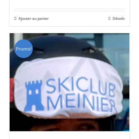
prix
prix
initial
actuel
Ajouter au panier
Détails
était :
est :
CHF 69.00.
CHF 49.00.
Promo!