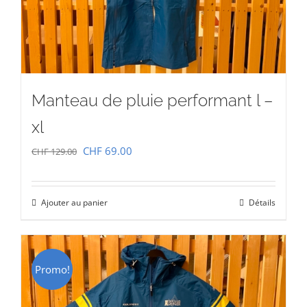
Manteau de pluie performant l –
xl
Le
Le
CHF
69.00
CHF
129.00
prix
prix
initial
actuel
Ajouter au panier
Détails
était :
est :
CHF 129.00.
CHF 69.00.
Promo!