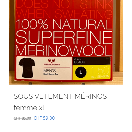
SOUS VETEMENT MÉRINOS
femme xl
Le
Le
CHF
59.00
CHF
85.00
prix
prix