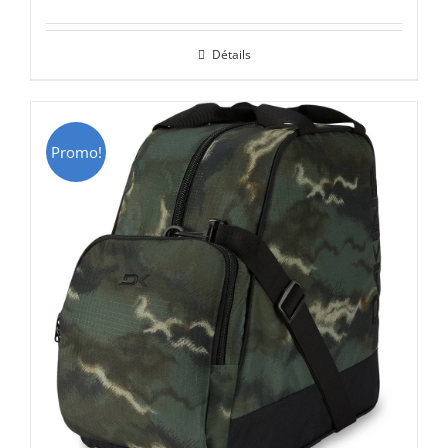
prix
prix
initial
actuel
Détails
était :
est :
CHF 85.00.
CHF 59.00.
Promo!