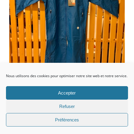
Nous utilisons des cookies pour optimiser notre site web et notre service.
Manteau de pluie performant s
– m
Accepter
Le
Le
CHF
69.00
CHF
129.00
Refuser
prix
prix
Préférences
initial
actuel
Ajouter au panier
Détails
était :
est :