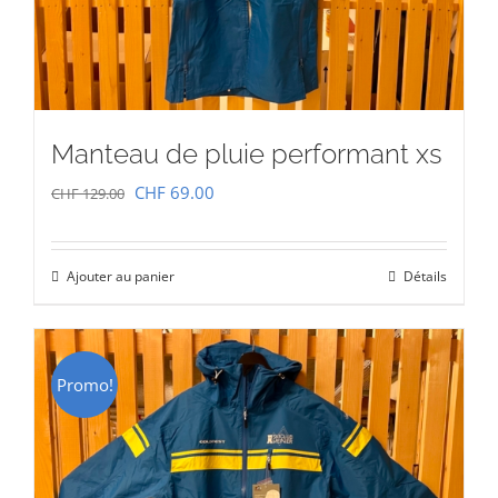
Manteau de pluie performant xs
Le
Le
CHF
69.00
CHF
129.00
prix
prix
initial
actuel
Ajouter au panier
Détails
était :
est :
CHF 129.00.
CHF 69.00.
Promo!