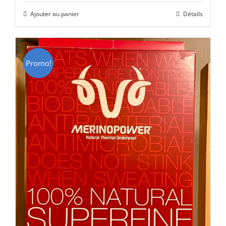
initial
actuel
Ajouter au panier
Détails
était :
est :
CHF 85.00.
CHF 59.00.
Promo!