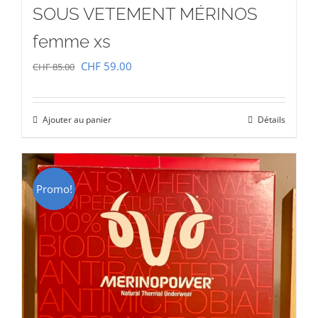
SOUS VETEMENT MÉRINOS
femme xs
Le
Le
CHF
59.00
CHF
85.00
prix
prix
initial
actuel
Ajouter au panier
Détails
était :
est :
CHF 85.00.
CHF 59.00.
Promo!