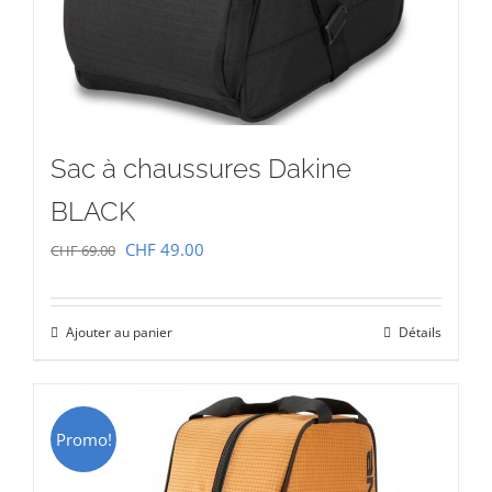
Sac à chaussures Dakine
BLACK
Le
Le
CHF
49.00
CHF
69.00
prix
prix
initial
actuel
Ajouter au panier
Détails
était :
est :
CHF 69.00.
CHF 49.00.
Promo!