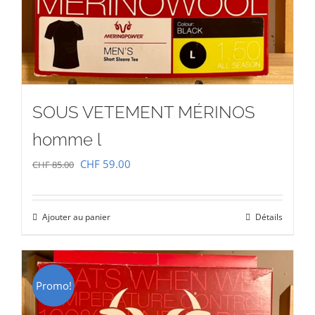
SOUS VETEMENT MÉRINOS
homme l
Le
Le
CHF
59.00
CHF
85.00
prix
prix
initial
actuel
Ajouter au panier
Détails
était :
est :
CHF 85.00.
CHF 59.00.
Promo!