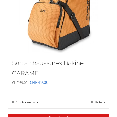
Sac à chaussures Dakine
CARAMEL
Le
Le
CHF
49.00
CHF
69.00
prix
prix
initial
actuel
Ajouter au panier
Détails
était :
est :
CHF 69.00.
CHF 49.00.