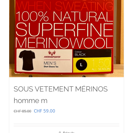
SOUS VETEMENT MÉRINOS
homme m
Le
Le
CHF
59.00
CHF
85.00
prix
prix
initial
actuel