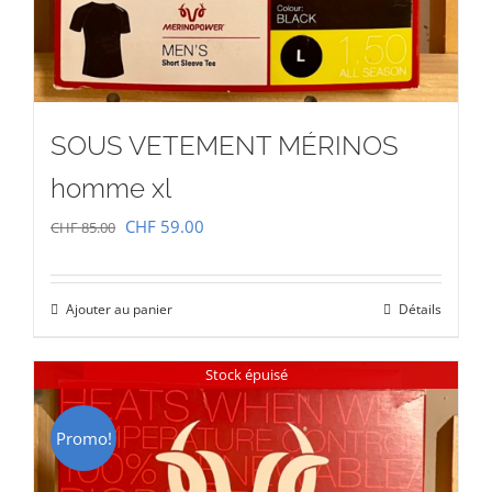
SOUS VETEMENT MÉRINOS
homme xl
Le
Le
CHF
59.00
CHF
85.00
prix
prix
initial
actuel
Ajouter au panier
Détails
était :
est :
CHF 85.00.
CHF 59.00.
Stock épuisé
Promo!