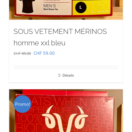
SOUS VETEMENT MÉRINOS
homme xxl bleu
Le
Le
CHF
59.00
CHF
85.00
prix
prix
initial
actuel
Détails
était :
est :
CHF 85.00.
CHF 59.00.
Promo!