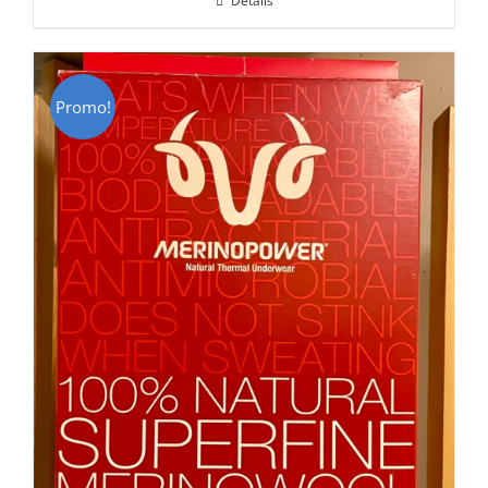
Détails
était :
est :
CHF 85.00.
CHF 59.00.
Promo!