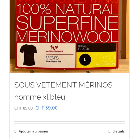
SOUS VETEMENT MÉRINOS
homme xl bleu
Le
Le
CHF
59.00
CHF
85.00
prix
prix
initial
actuel
Ajouter au panier
Détails
était :
est :