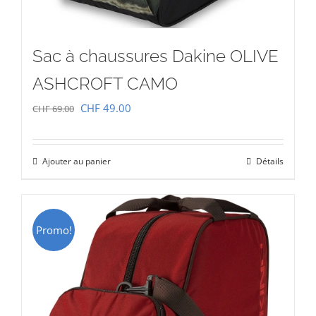
Sac à chaussures Dakine OLIVE
ASHCROFT CAMO
Le
Le
CHF
49.00
CHF
69.00
prix
prix
initial
actuel
Ajouter au panier
Détails
était :
est :
CHF 69.00.
CHF 49.00.
Promo!