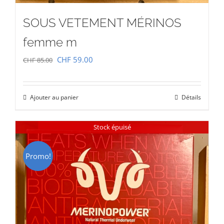
SOUS VETEMENT MÉRINOS
femme m
Le
Le
CHF
59.00
CHF
85.00
prix
prix
initial
actuel
Ajouter au panier
Détails
était :
est :
CHF 85.00.
CHF 59.00.
Stock épuisé
Promo!