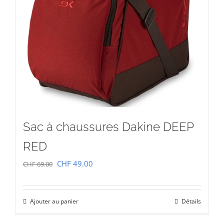
Sac à chaussures Dakine DEEP
RED
Le
Le
CHF
49.00
CHF
69.00
prix
prix
initial
actuel
Ajouter au panier
Détails
était :
est :
CHF 69.00.
CHF 49.00.