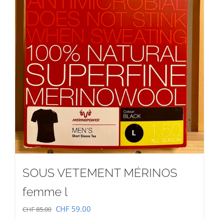
SOUS VETEMENT MÉRINOS
femme l
Le
Le
CHF
59.00
CHF
85.00