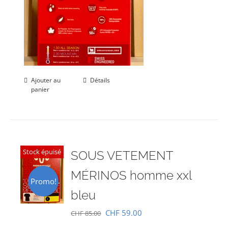
Ajouter au
Détails
panier
Stock épuisé
SOUS VETEMENT
MÉRINOS homme xxl
Promo!
bleu
Le
Le
CHF
59.00
CHF
85.00
prix
prix