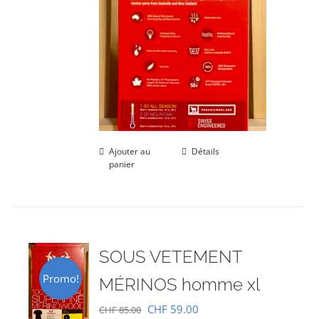
Ajouter au
Détails
panier
SOUS VETEMENT
Promo!
MÉRINOS homme xl
Le
Le
CHF
59.00
CHF
85.00