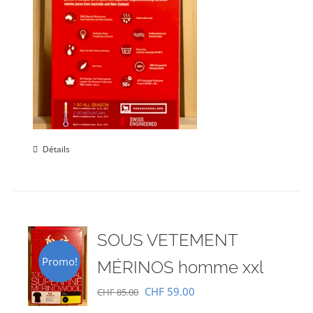
Détails
SOUS VETEMENT
Promo!
MÉRINOS homme xxl
Le
Le
CHF
59.00
CHF
85.00
prix
prix