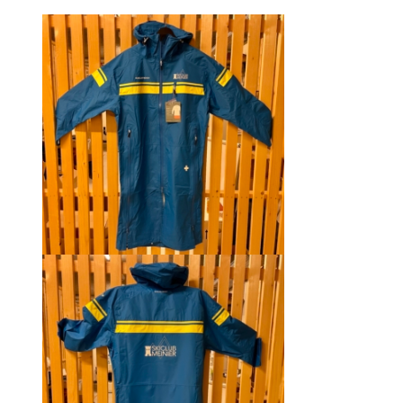
initial
actuel
était :
est :
CHF 129.00.
CHF 69.00.