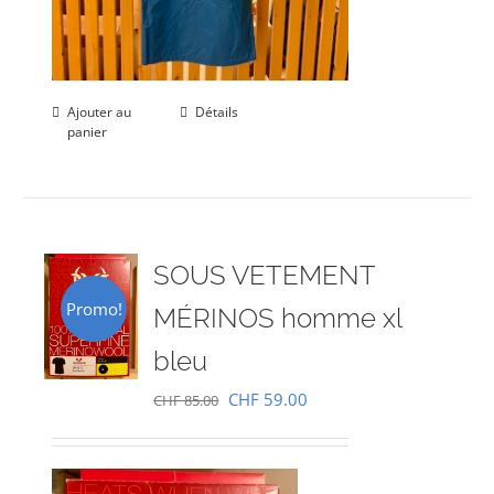
Ajouter au
Détails
panier
SOUS VETEMENT
Promo!
MÉRINOS homme xl
bleu
Le
Le
CHF
59.00
CHF
85.00
prix
prix
initial
actuel