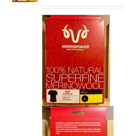
prix
prix
initial
actuel
était :
est :
CHF 85.00.
CHF 59.00.