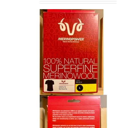
initial
actuel
était :
est :
CHF 85.00.
CHF 59.00.