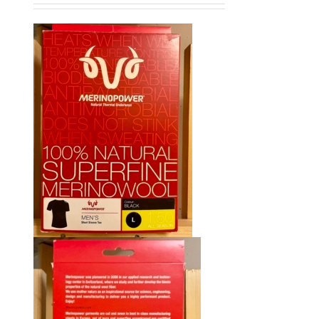
initial
actuel
était :
est :
CHF 85.00.
CHF 59.00.