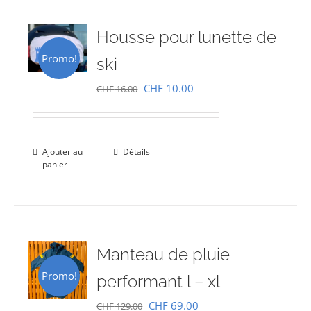
Housse pour lunette de
Promo!
ski
Le
Le
CHF
10.00
CHF
16.00
prix
prix
initial
actuel
était :
est :
Ajouter au
Détails
panier
CHF 16.00.
CHF 10.00.
Manteau de pluie
Promo!
performant l – xl
Le
Le
CHF
69.00
CHF
129.00