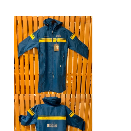
prix
prix
initial
actuel
était :
est :
CHF 129.00.
CHF 69.00.