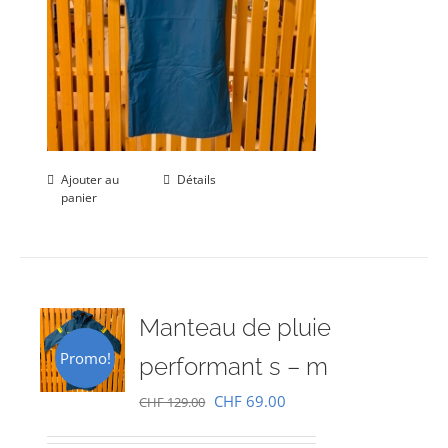
Ajouter au
Détails
panier
Manteau de pluie
Promo!
performant s – m
Le
Le
CHF
69.00
CHF
129.00
prix
prix