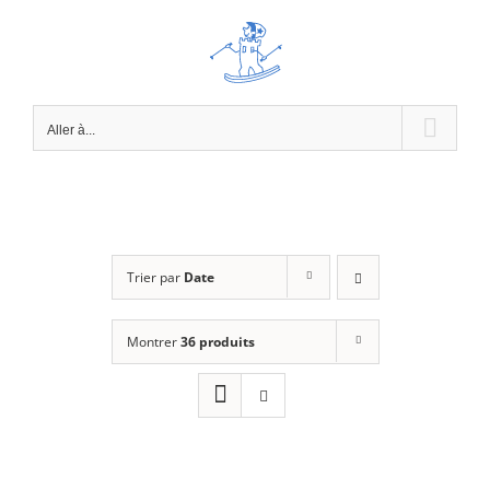
Passer
au
contenu
Aller à...
Trier par
Date
Montrer
36 produits