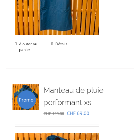
Ajouter au
Détails
panier
Manteau de pluie
Promo!
performant xs
Le
Le
CHF
69.00
CHF
129.00
prix
prix
initial
actuel